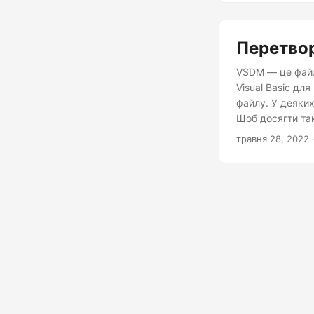
Перетвор
VSDM — це файли
Visual Basic для
файлу. У деяки
Щоб досягти так
документ у Java
травня 28, 2022
·