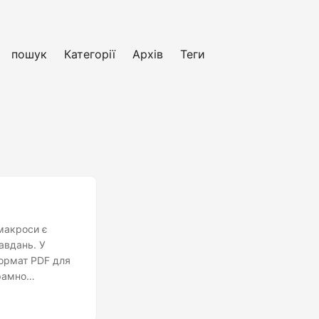
пошук
Категорії
Архів
Теги
макроси є
авдань. У
формат PDF для
грамно