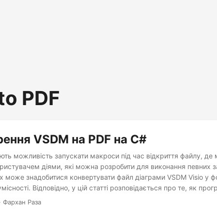
to PDF
ення VSDM на PDF на C#
ть можливість запускати макроси під час відкриття файлу, де 
ристувачем діями, які можна розробити для виконання певних з
х може знадобитися конвертувати файл діаграми VSDM Visio у 
місності. Відповідно, у цій статті розповідається про те, як про
йл VSDM у формат PDF на C#.
· Фархан Раза