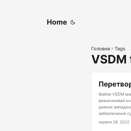
Home
Головна
»
Tags
VSDM 
Перетвор
Файли VSDM маю
визначеними ко
деяких випадка
забезпечення су
перетворити фа
червня 28, 2022