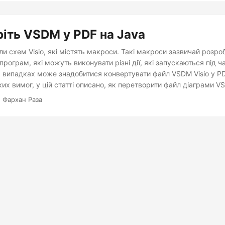
іть VSDM у PDF на Java
 схем Visio, які містять макроси. Такі макроси зазвичай розро
 програм, які можуть виконувати різні дії, які запускаються під ч
х випадках може знадобитися конвертувати файл VSDM Visio у P
их вимог, у цій статті описано, як перетворити файл діаграми V
.
 Фархан Раза