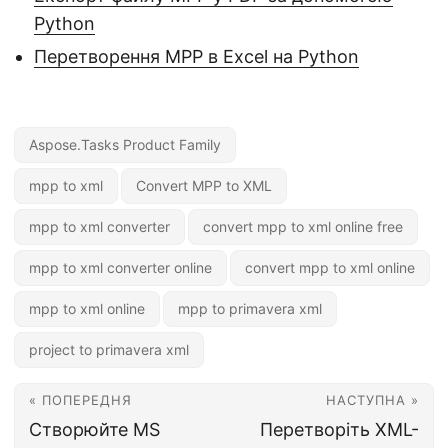
Python
Перетворення MPP в Excel на Python
Aspose.Tasks Product Family
mpp to xml
Convert MPP to XML
mpp to xml converter
convert mpp to xml online free
mpp to xml converter online
convert mpp to xml online
mpp to xml online
mpp to primavera xml
project to primavera xml
« ПОПЕРЕДНЯ
НАСТУПНА »
Створюйте MS
Перетворіть XML-