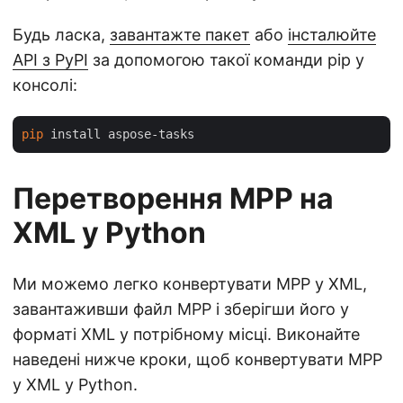
Будь ласка,
завантажте пакет
або
інсталюйте
API з PyPI
за допомогою такої команди pip у
консолі:
pip
Перетворення MPP на
XML у Python
Ми можемо легко конвертувати MPP у XML,
завантаживши файл MPP і зберігши його у
форматі XML у потрібному місці. Виконайте
наведені нижче кроки, щоб конвертувати MPP
у XML у Python.