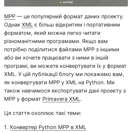
а
ц
MPP
— це популярний формат даних проекту.
і
Однак
XML
є більш відкритим і портативним
ю
форматом, який можна легко читати
різноманітними програмами. Якщо вам
потрібно поділитися файлами MPP з іншими
або ви хочете працювати з ними в іншій
програмі, ви можете конвертувати їх у формат
XML. У цій публікації блогу ми покажемо вам,
як конвертувати MPP у XML на Python. Ми
також навчимося експортувати дані проекту з
MPP у формат
Primavera XML
.
Ця стаття охоплює такі теми:
Конвертер Python MPP в XML