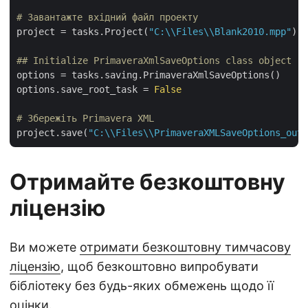
# Завантажте вхідний файл проекту
project = tasks.Project(
"C:\\Files\\Blank2010.mpp"
)

## Initialize PrimaveraXmlSaveOptions class object
options = tasks.saving.PrimaveraXmlSaveOptions()

options.save_root_task = 
False
# Збережіть Primavera XML
project.save(
"C:\\Files\\PrimaveraXMLSaveOptions_out.
Отримайте безкоштовну
ліцензію
Ви можете
отримати безкоштовну тимчасову
ліцензію
, щоб безкоштовно випробувати
бібліотеку без будь-яких обмежень щодо її
оцінки.