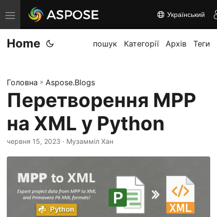
Український
П
е
Home
р
пошук
Категорії
Архів
Теги
е
м
Головна
»
Aspose.Blogs
к
Перетворення MPP
н
у
на XML у Python
т
и
червня 15, 2023
· Музамміл Хан
н
а
в
і
г