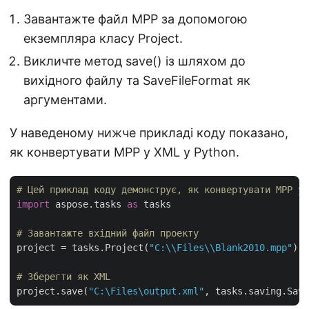
Завантажте файл MPP за допомогою
екземпляра класу Project.
Викличте метод save() із шляхом до
вихідного файлу та SaveFileFormat як
аргументами.
У наведеному нижче прикладі коду показано,
як конвертувати MPP у XML у Python.
# Цей приклад коду демонструє, як конвертувати MPP у 
import
 aspose.tasks 
as
 tasks

# Завантажте вхідний файл проекту
project = tasks.Project(
"C:\\Files\\Blank2010.mpp"
)

# Зберегти як XML
project.save(
"C:\Files\output.xml"