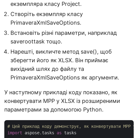
екземпляра класу Project.
Створіть екземпляр класу
PrimaveraXmlSaveOptions.
Встановіть різні параметри, наприклад
saveroottask тощо.
Нарешті, викличте метод save(), щоб
зберегти його як XLSX. Він приймає
вихідний шлях до файлу та
PrimaveraXmlSaveOptions як аргументи.
У наступному прикладі коду показано, як
конвертувати MPP у XLSX із розширеними
параметрами за допомогою Python.
# Цей приклад коду демонструє, як конвертувати MPP у 
import
 aspose.tasks 
as
 tasks
