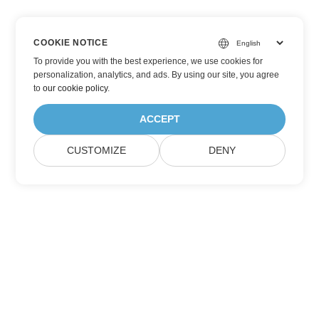
COOKIE NOTICE
To provide you with the best experience, we use cookies for
personalization, analytics, and ads. By using our site, you agree
to
our cookie policy
.
ACCEPT
CUSTOMIZE
DENY
Підписатися на оновлення продуктів
Aspose
Отримуйте щомісячні розсилки та пропозиції
безпосередньо у вашій поштовій скриньці.