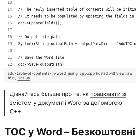
// The newly inserted table of contents will be initial
// It needs to be populated by updating the fields in t
doc->UpdateFields();
// Output file path
System::String outputPath = outputDataDir + u"AddTOC.do
// Save the Word file
doc->Save(outputPath);
add-table-of-contents-in-word_using_cpp.cpp
hosted with
view raw
❤ by
GitHub
Дізнайтесь більше про те, як
працювати зі
змістом у документі Word за допомогою
C++
.
TOC у Word – Безкоштовні