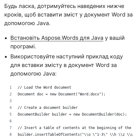
Будь ласка, дотримуйтесь наведених нижче
кроків, щоб вставити зміст у документ Word за
допомогою Java.
Встановіть Aspose.Words для Java
у вашій
програмі.
Використовуйте наступний приклад коду
для вставки змісту в документ Word за
допомогою Java:
// Load the Word document
Document doc = new Document("Word.docx");
// Create a document builder
DocumentBuilder builder = new DocumentBuilder(doc);
// Insert a table of contents at the beginning of the d
builder.insertTableOfContents("\\o \"1-3\" \\h \\z \\u"