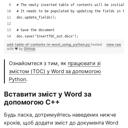
# The newly inserted table of contents will be initiall
# It needs to be populated by updating the fields in th
doc.update_fields();
# Save the document
doc.save("InsertTOC_out.docx");
add-table-of-contents-in-word_using_python.py
hosted
view raw
with ❤ by
GitHub
Ознайомтеся з тим, як
працювати зі
змістом (TOC) у Word за допомогою
Python
.
Вставити зміст у Word за
допомогою C++
Будь ласка, дотримуйтесь наведених нижче
кроків, щоб додати зміст до документа Word