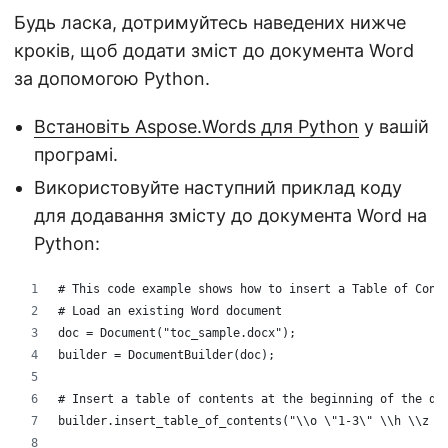
Будь ласка, дотримуйтесь наведених нижче
кроків, щоб додати зміст до документа Word
за допомогою Python.
Встановіть Aspose.Words для Python
у вашій
програмі.
Використовуйте наступний приклад коду
для додавання змісту до документа Word на
Python:
# This code example shows how to insert a Table of Cont
# Load an existing Word document
doc = Document("toc_sample.docx");
builder = DocumentBuilder(doc);
# Insert a table of contents at the beginning of the do
builder.insert_table_of_contents("\\o \"1-3\" \\h \\z \