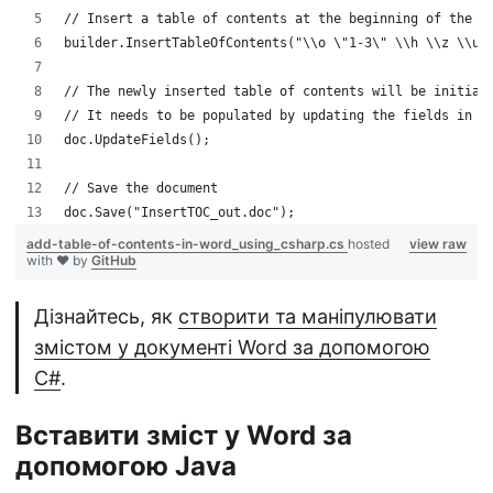
// Insert a table of contents at the beginning of the d
builder.InsertTableOfContents("\\o \"1-3\" \\h \\z \\u"
// The newly inserted table of contents will be initial
// It needs to be populated by updating the fields in t
doc.UpdateFields();
// Save the document
doc.Save("InsertTOC_out.doc");
add-table-of-contents-in-word_using_csharp.cs
hosted
view raw
with ❤ by
GitHub
Дізнайтесь, як
створити та маніпулювати
змістом у документі Word за допомогою
C#
.
Вставити зміст у Word за
допомогою Java