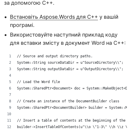
за допомогою C++.
Встановіть Aspose.Words для C++
у вашій
програмі.
Використовуйте наступний приклад коду
для вставки змісту в документ Word на C++:
// Source and output directory paths.
System::String sourceDataDir = u"SourceDirectory\\";
System::String outputDataDir = u"OutputDirectory\\";
// Load the Word file
System::SharedPtr<Document> doc = System::MakeObject<Do
// Create an instance of the DocumentBuilder class
System::SharedPtr<DocumentBuilder> builder = System::Ma
// Insert a table of contents at the beginning of the d
builder->InsertTableOfContents(u"\\o \"1-3\" \\h \\z \\