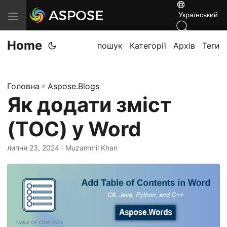
Український
П
е
Home
р
пошук
Категорії
Архів
Теги
е
м
Головна
»
Aspose.Blogs
к
Як додати зміст
н
у
(TOC) у Word
т
и
липня 23, 2024
· Muzammil Khan
н
а
в
і
г