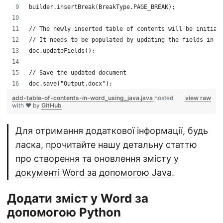
builder.insertBreak(BreakType.PAGE_BREAK);
// The newly inserted table of contents will be initial
// It needs to be populated by updating the fields in t
doc.updateFields();
// Save the updated document
doc.save("Output.docx");
add-table-of-contents-in-word_using_java.java
hosted
view raw
with ❤ by
GitHub
Для отримання додаткової інформації, будь
ласка, прочитайте нашу детальну статтю
про
створення та оновлення змісту у
документі Word за допомогою Java
.
Додати зміст у Word за
допомогою Python