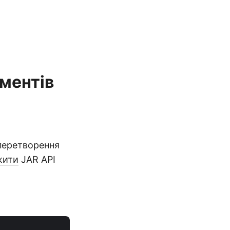
ументів
 перетворення
жити
JAR API