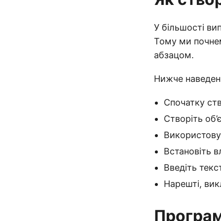
У більшості ви
Тому ми почнем
абзацом.
Нижче наведено
Спочатку ст
Створіть об’
Використову
Встановіть 
Введіть тек
Нарешті, ви
Програм