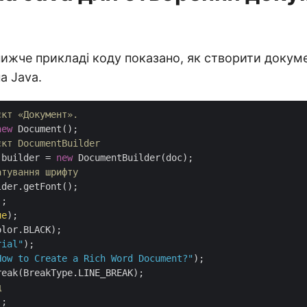
ижче прикладі коду показано, як створити докум
а Java.
єкт «Документ».
new
єкт DocumentBuilder
 builder = 
new
атування шрифту
der.getFont();

;

ue
);

lor.BLACK);

rial"
);

How to Create a Rich Word Document?"
);

ц
;
