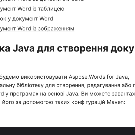
кумент Word із таблицею
сок у документ Word
кумент Word із зображенням
ека Java для створення док
и будемо використовувати
Aspose.Words for Java
,
альну бібліотеку для створення, редагування або
d у програмах на основі Java. Ви можете
заванта
 його за допомогою таких конфігурацій Maven: