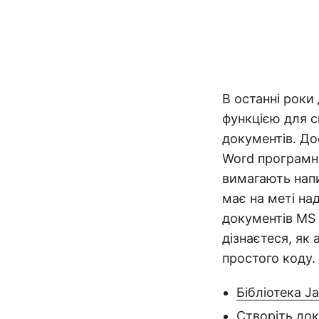
В останні роки
функцією для с
документів. До
Word програмно
вимагають напи
має на меті на
документів MS 
дізнаєтеся, як
простого коду.
Бібліотека J
Створіть до