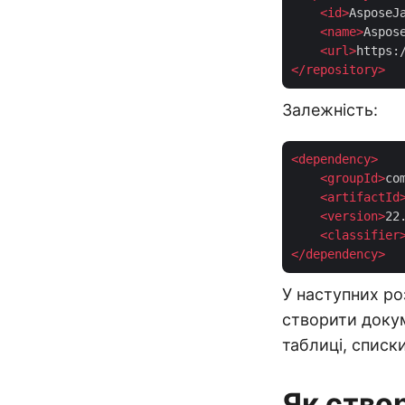
<
id
>
AsposeJ
<
name
>
Aspos
<
url
>
https:
</
repository
>
Залежність:
<
dependency
>
<
groupId
>
co
<
artifactId
<
version
>
22
<
classifier
</
dependency
>
У наступних ро
створити докум
таблиці, списк
Як ство