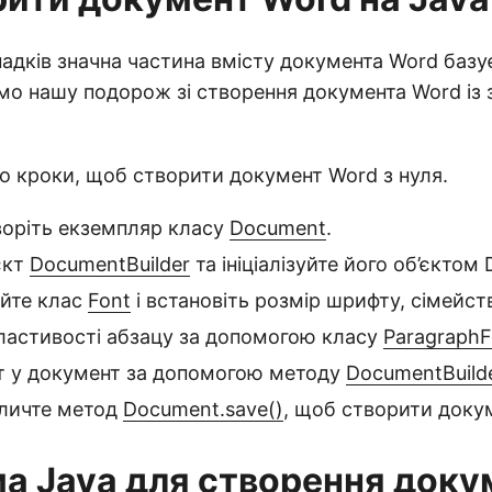
падків значна частина вмісту документа Word базує
о нашу подорож зі створення документа Word із 
 кроки, щоб створити документ Word з нуля.
воріть екземпляр класу
Document
.
єкт
DocumentBuilder
та ініціалізуйте його об’єктом
йте клас
Font
і встановіть розмір шрифту, сімейст
властивості абзацу за допомогою класу
Paragraph
ст у документ за допомогою методу
DocumentBuilde
кличте метод
Document.save()
, щоб створити доку
а Java для створення доку