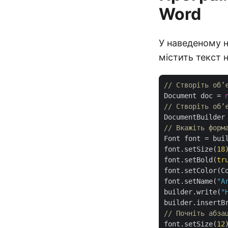
Word
У наведеному н
містить текст н
// Створіть об’
Document doc = 
// Створіть об’
DocumentBuilder
// Вкажіть форм
Font font = buil
font.setSize(
18
)
font.setBold(
tr
font.setColor(Co
font.setName(
"A
builder.write(
"
// Почніть абза
font.setSize(
12
)