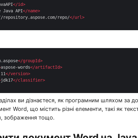
avaAPI
</
id
>
e Java API
</
name
>
//repository.aspose.com/repo/
</
url
>
m.aspose
</
groupId
>
>
aspose-words
</
artifactId
>
.11
</
version
>
>
jdk17
</
classifier
>
зділах ви дізнаєтеся, як програмним шляхом за 
ент Word, що містить різні елементи, такі як текст
и, зображення тощо.
рити документ Word на Java