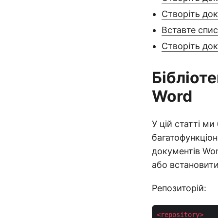
Створіть до
Вставте спи
Створіть до
Бібліот
Word
У цій статті м
багатофункціон
документів Wor
або встановити
Репозиторій:
<
repository
>