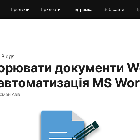
Продукти
Придбати
Підтримка
Веб‑сайти
П
.Blogs
орювати документи W
 автоматизація MS Wo
Усман Азіз