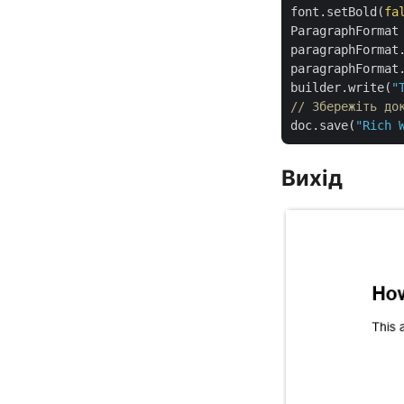
font.setBold(
fa
ParagraphFormat 
paragraphFormat
paragraphFormat
builder.write(
"
// Збережіть до
doc.save(
"Rich 
Вихід