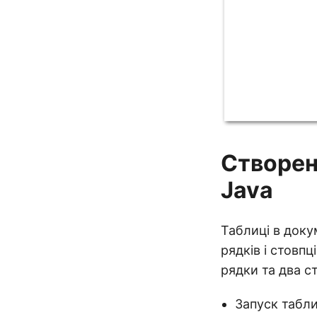
Створен
Java
Таблиці в доку
рядків і стовп
рядки та два с
Запуск табли