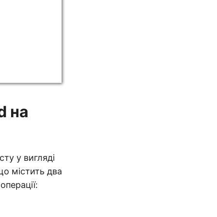
d на
сту у вигляді
що містить два
операції: