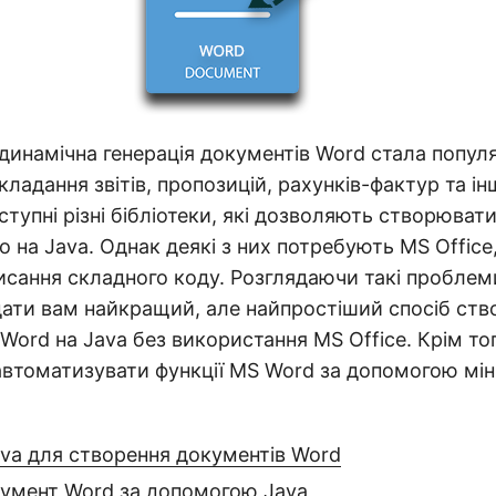
 динамічна генерація документів Word стала попу
кладання звітів, пропозицій, рахунків-фактур та ін
ступні різні бібліотеки, які дозволяють створюва
 на Java. Однак деякі з них потребують MS Office,
сання складного коду. Розглядаючи такі проблеми
дати вам найкращий, але найпростіший спосіб ств
Word на Java без використання MS Office. Крім тог
 автоматизувати функції MS Word за допомогою мін
ava для створення документів Word
кумент Word за допомогою Java