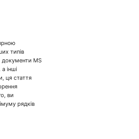
лярною
ших типів
ти документи MS
 а інші
, ця стаття
орення
о, ви
імуму рядків