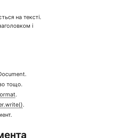
ться на тексті.
заголовком і
 Document.
во тощо.
Format
.
r.write()
.
мент.
мента