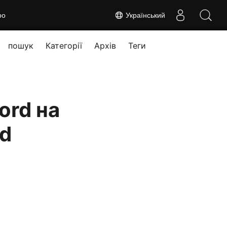
ро
Український
пошук
Категорії
Архів
Теги
ord на
rd