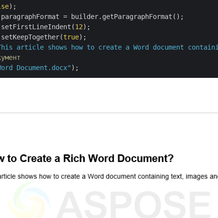
lse
);

paragraphFormat = builder.getParagraphFormat();

.setFirstLineIndent(
12
);

.setKeepTogether(
true
);

This article shows how to create a Word document contain
кумент
Word Document.docx"