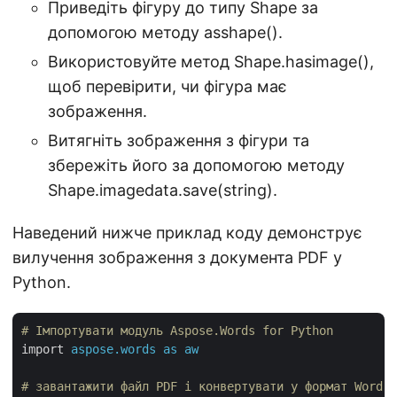
Приведіть фігуру до типу Shape за
допомогою методу asshape().
Використовуйте метод Shape.hasimage(),
щоб перевірити, чи фігура має
зображення.
Витягніть зображення з фігури та
збережіть його за допомогою методу
Shape.imagedata.save(string).
Наведений нижче приклад коду демонструє
вилучення зображення з документа PDF у
Python.
# Імпортувати модуль Aspose.Words for Python
import
aspose.words as aw
# завантажити файл PDF і конвертувати у формат Word D