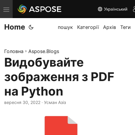
Український
П
е
Home
р
пошук
Категорії
Архів
Теги
е
м
Головна
»
Aspose.Blogs
к
Видобувайте
н
у
зображення з PDF
т
и
на Python
н
вересня 30, 2022
· Усман Азіз
а
в
і
г