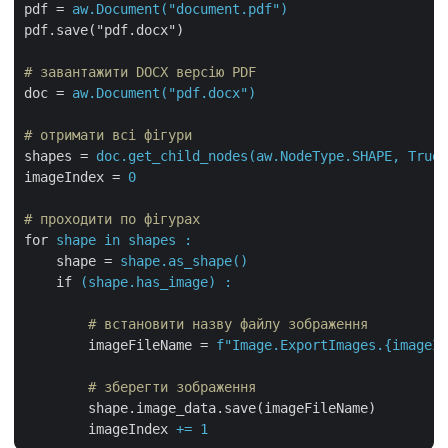
pdf
 = 
aw.Document("document.pdf")
pdf.save("pdf.docx")
# завантажити DOCX версію PDF
doc
 = 
aw.Document("pdf.docx")
# отримати всі фігури
shapes
 = 
doc.get_child_nodes(aw.NodeType.SHAPE, True)
imageIndex
 = 
0
# проходити по фігурах
for
shape in shapes :
shape
 = 
shape.as_shape()
if
(shape.has_image) :
        # встановити назву файлу зображення
imageFileName
 = 
f"Image.ExportImages.{imageI
        # зберегти зображення
shape.image_data.save(imageFileName)
imageIndex
+= 1