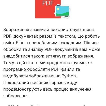
а
ц
і
ю
Зображення зазвичай використовуються в
PDF-документах разом із текстом, що робить
вміст більш привабливим і складним. Під час
обробки та аналізу PDF-документів вам може
знадобитися також витягнути зображення.
Тому в цій статті ми продемонструємо, як
програмно обробляти PDF-файли та
видобувати зображення на Python.
Покроковий посібник і зразок коду
продемонструють весь процес вилучення
зображення.