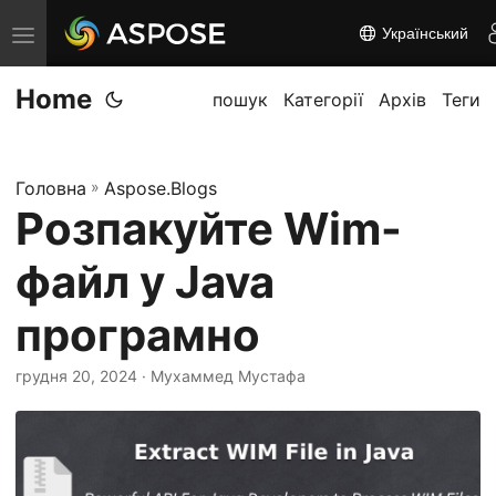
Український
П
е
Home
р
пошук
Категорії
Архів
Теги
е
м
Головна
»
Aspose.Blogs
к
Розпакуйте Wim-
н
у
файл у Java
т
и
програмно
н
грудня 20, 2024
· Мухаммед Мустафа
а
в
і
г