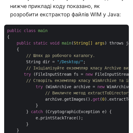
нижче прикладі коду показано, як
розробити екстрактор файлів WIM у Java:
public
class
main
{

public
static
void
main
(
String[] args
) throws jav
    {

// Шлях до робочого каталогу.
        String dir = 
"/Desktop/"
;

// Ініціалізуйте екземпляр класу Archive вихі
try
 (FileInputStream fs = 
new
 FileInputStream(
// Створіть екземпляр класу WimArchive та ін
try
 (WimArchive archive = 
new
 WimArchive(
// Викличте метод extractToDirectory,
                archive.getImages().
get
(
0
).extractToD
            }

        } 
catch
 (CryptographicException e) {

            e.printStackTrace();

        }

    }
