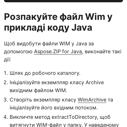
Розпакуйте файл Wim у
прикладі коду Java
Щоб видобути файли WIM у Java за
допомогою
Aspose.ZIP for Java
, виконайте такі
дії:
Шлях до робочого каталогу.
Ініціалізуйте екземпляр класу Archive
вихідним файлом WIM.
Створіть екземпляр класу
WimArchive
та
ініціалізуйте його вхідним потоком.
Викличте метод extractToDirectory, щоб
витягнути WIM-файл у папку. У наведеному