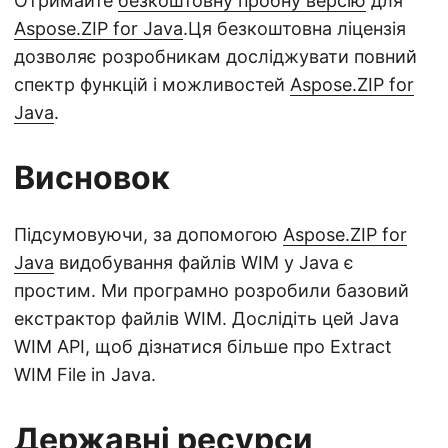
Отримайте
безкоштовну пробну версію
для
Aspose.ZIP for Java
.Ця безкоштовна ліцензія
дозволяє розробникам досліджувати повний
спектр функцій і можливостей
Aspose.ZIP for
Java
.
Висновок
Підсумовуючи, за допомогою
Aspose.ZIP for
Java
видобування файлів WIM у Java є
простим. Ми програмно розробили базовий
екстрактор файлів WIM. Дослідіть цей Java
WIM API, щоб дізнатися більше про Extract
WIM File in Java.
Державні ресурси