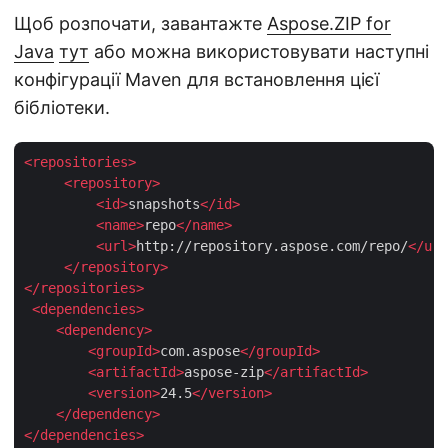
Щоб розпочати, завантажте
Aspose.ZIP for
Java
тут
або можна використовувати наступні
конфігурації Maven для встановлення цієї
бібліотеки.
<
repositories
>
<
repository
>
<
id
>
snapshots
</
id
>
<
name
>
repo
</
name
>
<
url
>
http://repository.aspose.com/repo/
</
url
</
repository
>
</
repositories
>
<
dependencies
>
<
dependency
>
<
groupId
>
com.aspose
</
groupId
>
<
artifactId
>
aspose-zip
</
artifactId
>
<
version
>
24.5
</
version
>
</
dependency
>
</
dependencies
>