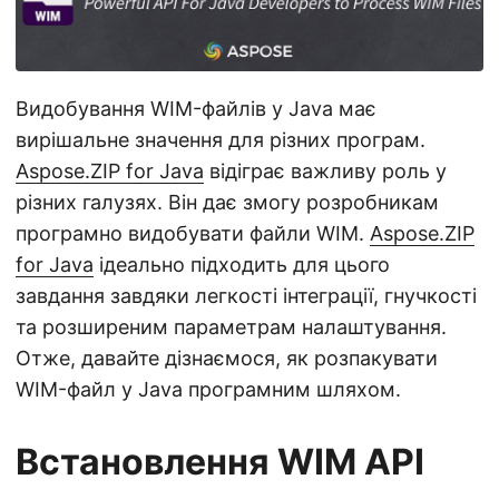
а
ц
і
ю
Видобування WIM-файлів у Java має
вирішальне значення для різних програм.
Aspose.ZIP for Java
відіграє важливу роль у
різних галузях. Він дає змогу розробникам
програмно видобувати файли WIM.
Aspose.ZIP
for Java
ідеально підходить для цього
завдання завдяки легкості інтеграції, гнучкості
та розширеним параметрам налаштування.
Отже, давайте дізнаємося, як розпакувати
WIM-файл у Java програмним шляхом.
Встановлення WIM API