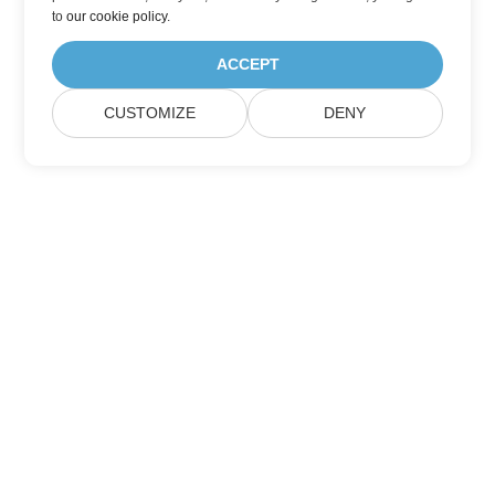
to
our cookie policy
.
ACCEPT
CUSTOMIZE
DENY
Підписатися на оновлення продуктів
Aspose
Отримуйте щомісячні розсилки та пропозиції
безпосередньо у вашій поштовій скриньці.