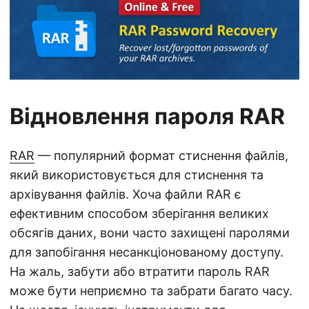
а
ц
і
ю
Відновлення пароля RAR
RAR
— популярний формат стиснення файлів,
який використовується для стиснення та
архівування файлів. Хоча файли RAR є
ефективним способом зберігання великих
обсягів даних, вони часто захищені паролями
для запобігання несанкціонованому доступу.
На жаль, забути або втратити пароль RAR
може бути неприємно та забрати багато часу.