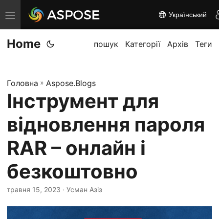
Український
П
е
Home
р
пошук
Категорії
Архів
Теги
е
м
Головна
»
Aspose.Blogs
к
Інструмент для
н
у
відновлення пароля
т
и
RAR – онлайн і
н
безкоштовно
а
в
травня 15, 2023
· Усман Азіз
і
г