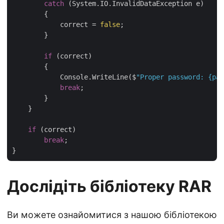
catch
 (System.IO.InvalidDataException e)

        {

            correct = 
false
;

        }

if
 (correct)

        {

            Console.WriteLine($
"Proper password: {pas
break
;

        }

    }

if
 (correct)

break
;

Дослідіть бібліотеку RAR
Ви можете ознайомитися з нашою бібліотекою