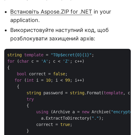
Встановіть Aspose.ZIP for .NET
in your
application.
Використовуйте наступний код, щоб
розблокувати захищений архів:
string
template
 = 
"T0p$ecret{0}{1}"
for
 (
char
 c = 
'A'
; c < 
'Z'
; c++)

{

bool
 correct = 
false
;

for
 (
int
 i = 
10
; i < 
99
; i++)

    {

string
 password = 
string
.Format(
template
, c, 
try
        {

using
 (Archive a = 
new
 Archive(
"encrypted
              a.ExtractToDirectory(
"."
);

            correct = 
true
;

        }
