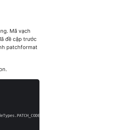
ang. Mã vạch
đã đề cập trước
ịnh patchformat
on.
eTypes.PATCH_CODE)
