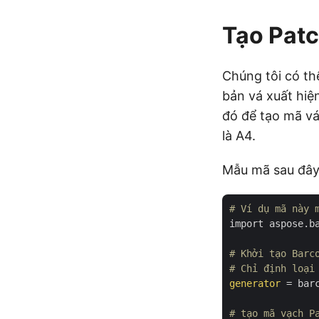
Tạo Pat
Chúng tôi có th
bản vá xuất hiệ
đó để tạo mã vá
là A4.
Mẫu mã sau đây
# Ví dụ mã này 
import aspose.b
# Khởi tạo Barc
# Chỉ định loại
generator
 = bar
# tạo mã vạch P