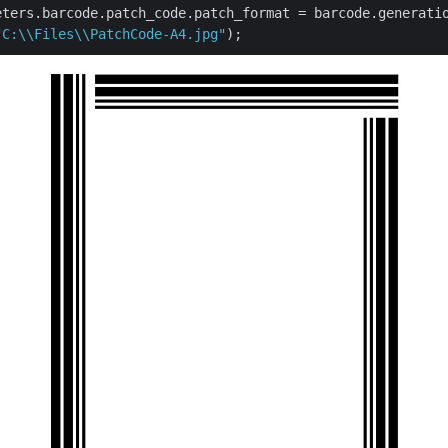
"C:\\Files\\PatchCode-A4.jpg"