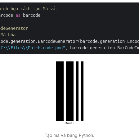
minh họa cách tạo Mã vá.
arcode 
as
 barcode

odeGenerator
 Mã hóa
code.generation.BarcodeGenerator(barcode.generation.Enco
"C:\\Files\\Patch-code.png"
Tạo mã vá bằng Python.