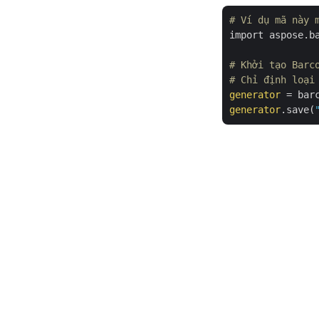
# Ví dụ mã này 
import aspose.b
# Khởi tạo Barc
# Chỉ định loại
generator
 = bar
generator
.save(