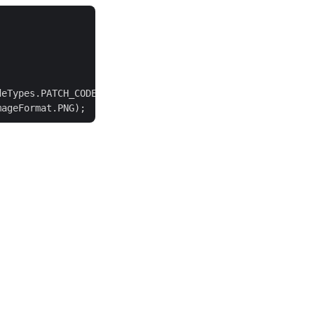
deTypes.PATCH_CODE, 
"Patch I"