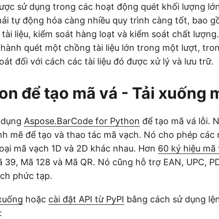
ợc sử dụng trong các hoạt động quét khối lượng lớn
hải tự động hóa càng nhiều quy trình càng tốt, bao 
tài liệu, kiểm soát hàng loạt và kiểm soát chất lượng
hành quét một chồng tài liệu lớn trong một lượt, tro
oát đối với cách các tài liệu đó được xử lý và lưu trữ.
on để tạo mã vá - Tải xuống 
ử dụng
Aspose.BarCode for Python
để tạo mã vá lỗi. 
nh mẽ để tạo và thao tác mã vạch. Nó cho phép các 
loại mã vạch 1D và 2D khác nhau. Hơn
60 ký hiệu mã
ã 39, Mã 128 và Mã QR. Nó cũng hỗ trợ EAN, UPC, P
ạch phức tạp.
 xuống
hoặc
cài đặt API từ PyPI
bằng cách sử dụng lện
: