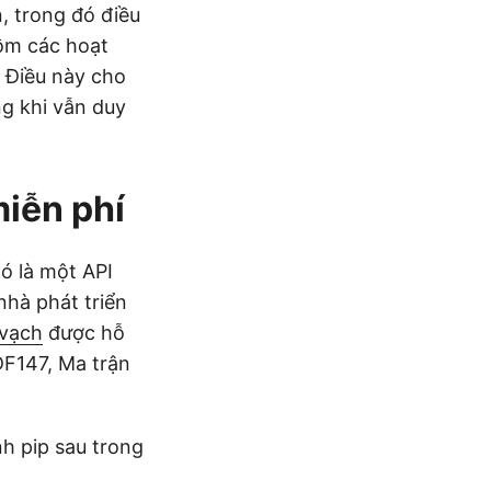
, trong đó điều
gồm các hoạt
. Điều này cho
ng khi vẫn duy
miễn phí
Nó là một API
nhà phát triển
 vạch
được hỗ
DF147, Ma trận
h pip sau trong