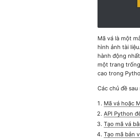
Mã vá là một m
hình ảnh tài li
hành động nhất 
một trang trống
cao trong Pytho
Các chủ đề sau 
Mã vá hoặc Mã
API Python để
Tạo mã vá bằ
Tạo mã bản v