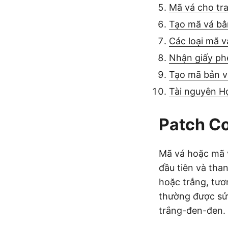
Mã vá cho tr
Tạo mã vá b
Các loại mã v
Nhận giấy ph
Tạo mã bản v
Tài nguyên H
Patch Co
Mã vá hoặc mã v
đầu tiên và tha
hoặc trắng, tươ
thường được sử 
trắng-đen-đen.