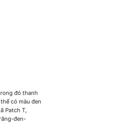
trong đó thanh
ó thể có màu đen
mã Patch T,
trắng-đen-