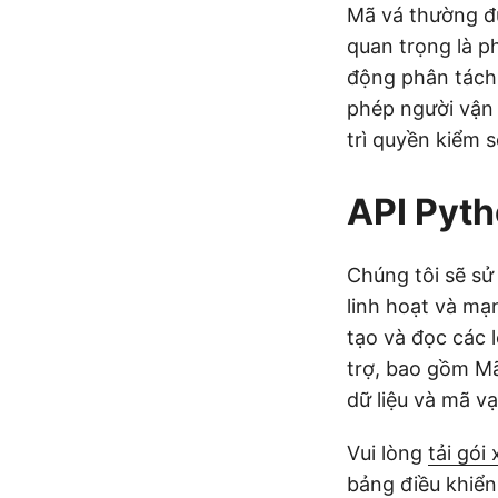
Mã vá thường đư
quan trọng là p
động phân tách 
phép người vận 
trì quyền kiểm s
API Pyth
Chúng tôi sẽ s
linh hoạt và mạ
tạo và đọc các 
trợ, bao gồm M
dữ liệu và mã v
Vui lòng
tải gói
bảng điều khiển