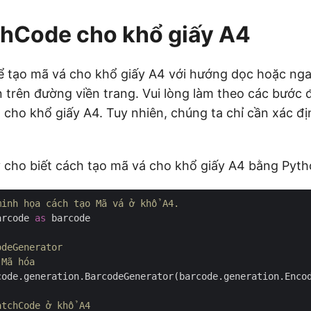
chCode cho khổ giấy A4
ể tạo mã vá cho khổ giấy A4 với hướng dọc hoặc ng
n trên đường viền trang. Vui lòng làm theo các bước 
 cho khổ giấy A4. Tuy nhiên, chúng ta chỉ cần xác đ
 cho biết cách tạo mã vá cho khổ giấy A4 bằng Pyth
minh họa cách tạo Mã vá ở khổ A4.
arcode 
as
 barcode

odeGenerator
 Mã hóa
code.generation.BarcodeGenerator(barcode.generation.Encod
atchCode ở khổ A4