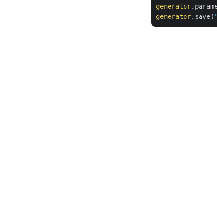
generator
generator
.save(