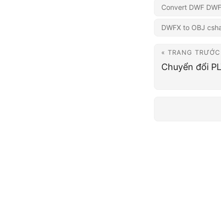
Convert DWF DWF
DWFX to OBJ csh
« TRANG TRƯỚC
Chuyển đổi P