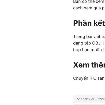
Bạn có thể xem
cách xem qua 
Phần kết
Trong bài viết
dạng tệp OBJ. H
hợp bạn muốn t
Xem th
Chuyển IFC san
Aspose.CAD Produ