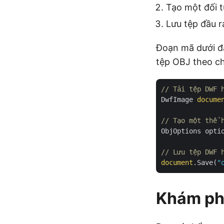
Tạo một đối 
Lưu tệp đầu r
Đoạn mã dưới đ
tệp OBJ theo ch
// Tải tệp DWF 
DwfImage 
docume
// Tạo một thể 
ObjOptions opti
// Lưu tệp DWF 
document
.Save(
"
Khám ph