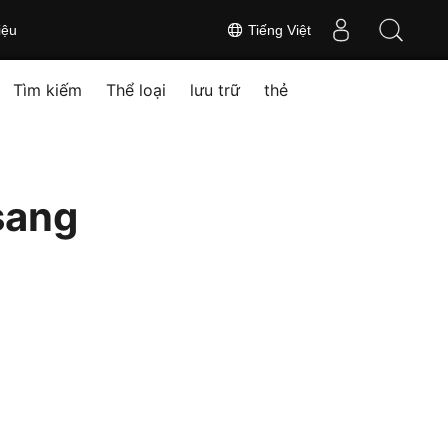
iệu
Tiếng Việt
Tìm kiếm
Thể loại
lưu trữ
thẻ
sang