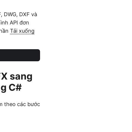
F, DWG, DXF và
hình API đơn
phần
Tải xuống
FX sang
ng C#
m theo các bước