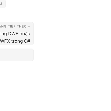
J
ANG TIẾP THEO »
ang DWF hoặc
WFX trong C#