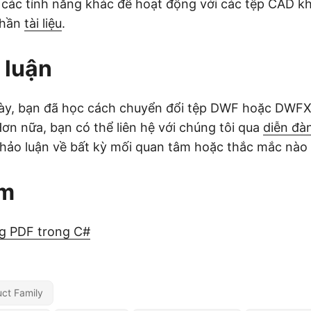
 các tính năng khác để hoạt động với các tệp CAD k
phần
tài liệu
.
 luận
 này, bạn đã học cách chuyển đổi tệp DWF hoặc DWFX
ơn nữa, bạn có thể liên hệ với chúng tôi qua
diễn đà
hảo luận về bất kỳ mối quan tâm hoặc thắc mắc nào 
êm
g PDF trong C#
ct Family