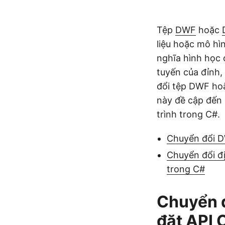
Tệp
DWF
hoặc
liệu hoặc mô hì
nghĩa hình học 
tuyến của đỉnh,
đổi tệp DWF hoặ
này đề cập đến
trình trong C#.
Chuyển đổi D
Chuyển đổi đ
trong C#
Chuyển 
đặt API 