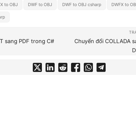
X to OBJ
DWF to OBJ
DWF to OBJ csharp
DWFX to OB
arp
TR
LT sang PDF trong C#
Chuyển đổi COLLADA s
D