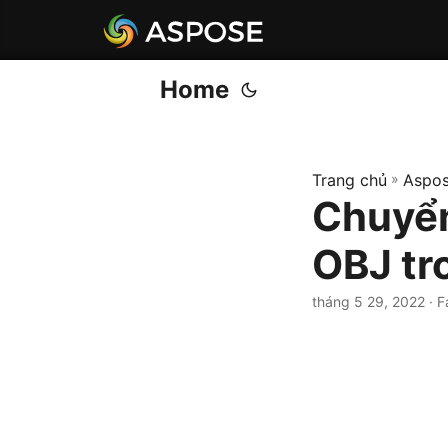
Home
Trang chủ
»
Aspos
Chuyể
OBJ tr
tháng 5 29, 2022
· F