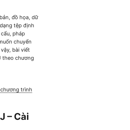
bản, đồ họa, dữ
 dạng tệp định
t cấu, pháp
ể muốn chuyển
ậy, bài viết
J theo chương
chương trình
 – Cài