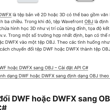
DWFX
là tệp bản vẽ 2D hoặc 3D có thể bao gồm văn 
nh ba chiều. Trong khi đó, tệp Wavefront
OBJ
là định
chứa hình học 3D như vị trí của từng đỉnh, tọa độ kế
 v.v. Trong một số trường hợp nhất định, bạn có th
c DWFX vào một tệp OBJ. Theo các tình huống như v
 cách chuyển đổi tệp DWF hoặc DWFX thành tệp OB
WF hoặc DWFX sang OBJ – Cài đặt API C#
ịnh dạng DWF hoặc DWFX sang định dạng OBJ theo 
đổi DWF hoặc DWFX sang OBJ
C#