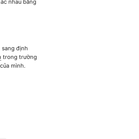
hác nhau bằng
 sang định
n
trong trường
của mình.