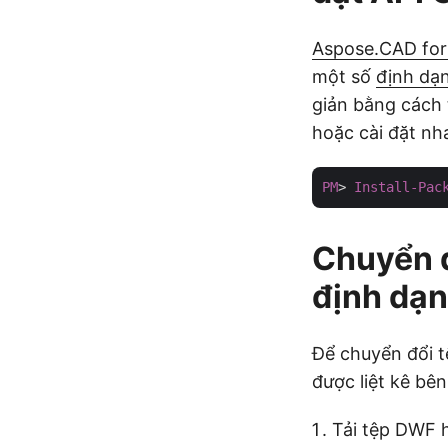
Aspose.CAD for
một số
định dạ
giản bằng cách 
hoặc cài đặt nh
PM
> 
Install-Pac
Chuyển 
định dạn
Để chuyển đổi 
được liệt kê bên
Tải tệp DWF 