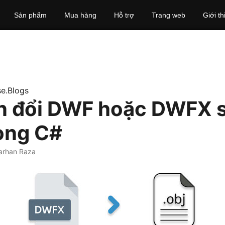
Sản phẩm
Mua hàng
Hỗ trợ
Trang web
Giới th
e.Blogs
n đổi DWF hoặc DWFX 
ong C#
arhan Raza