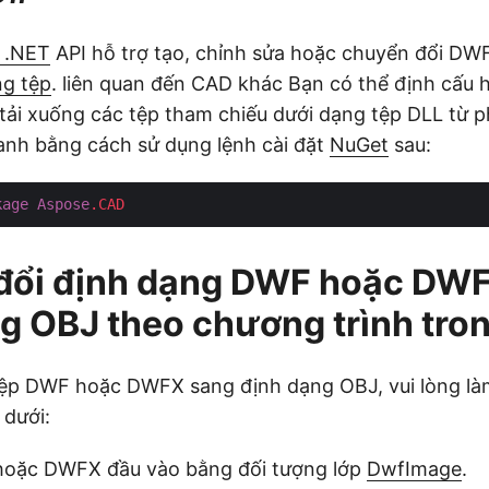
 .NET
API hỗ trợ tạo, chỉnh sửa hoặc chuyển đổi DW
ng tệp
. liên quan đến CAD khác Bạn có thể định cấu 
tải xuống các tệp tham chiếu dưới dạng tệp DLL từ 
anh bằng cách sử dụng lệnh cài đặt
NuGet
sau:
kage
Aspose
.CAD
đổi định dạng DWF hoặc DW
g OBJ theo chương trình tro
tệp DWF hoặc DWFX sang định dạng OBJ, vui lòng là
 dưới:
hoặc DWFX đầu vào bằng đối tượng lớp
DwfImage
.