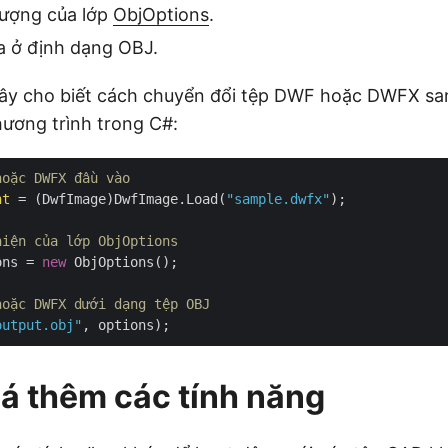
tượng của lớp
ObjOptions
.
a ở định dạng OBJ.
ây cho biết cách chuyển đổi tệp DWF hoặc DWFX sa
ương trình trong C#:
hoặc DWFX đầu vào
nt
 = (DwfImage)DwfImage.Load(
"sample.dwfx"
);

hiện của lớp ObjOptions
ons = 
new
 ObjOptions();

hoặc DWFX dưới dạng tệp OBJ 
output.obj"
á thêm các tính năng