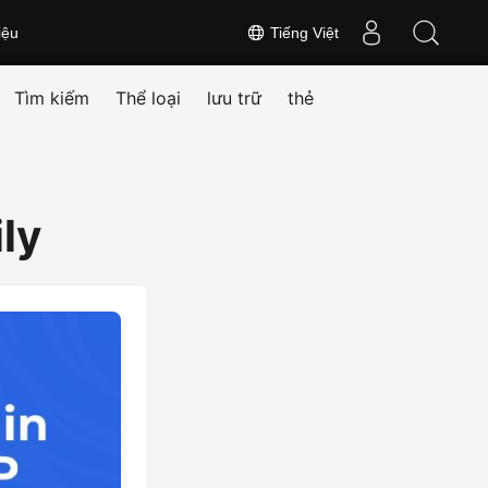
iệu
Tiếng Việt
Tìm kiếm
Thể loại
lưu trữ
thẻ
ly