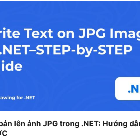
 bản lên ảnh JPG trong .NET: Hướng 
ỚC