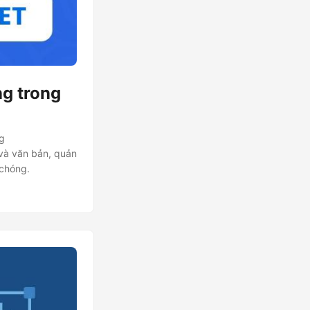
ng trong
ng
 và văn bản, quản
 chóng.