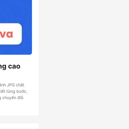
ng cao
 ảnh JPG chất
iết từng bước,
g chuyển đổi.