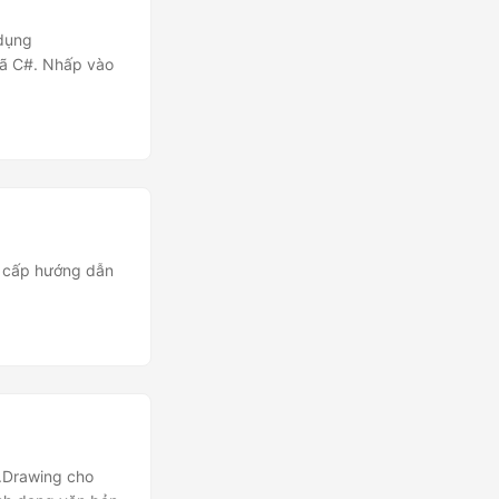
 dụng
mã C#. Nhấp vào
g cấp hướng dẫn
e.Drawing cho