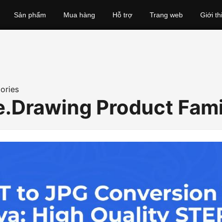
Sản phẩm
Mua hàng
Hỗ trợ
Trang web
Giới th
ories
.Drawing Product Fami