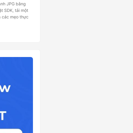
 ảnh JPG bằng
t SDK, tải một
và các mẹo thực