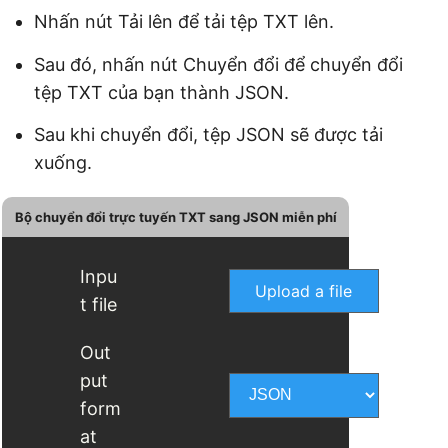
Nhấn nút Tải lên để tải tệp TXT lên.
Sau đó, nhấn nút Chuyển đổi để chuyển đổi
tệp TXT của bạn thành JSON.
Sau khi chuyển đổi, tệp JSON sẽ được tải
xuống.
Bộ chuyển đổi trực tuyến TXT sang JSON miễn phí
Inpu
Upload a file
t file
Out
put
form
at