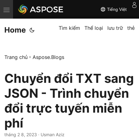
Tiếng Việt
C
h
u
Tìm kiếm
Thể loại
lưu trữ
thẻ
Home
y
ể
n
Trang chủ
»
Aspose.Blogs
đ
ổ
Chuyển đổi TXT sang
i
đ
JSON - Trình chuyển
i
đổi trực tuyến miễn
ề
u
phí
h
ư
tháng 2 8, 2023
· Usman Aziz