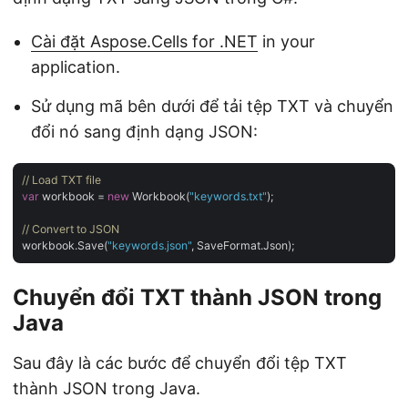
Cài đặt Aspose.Cells for .NET
in your
application.
Sử dụng mã bên dưới để tải tệp TXT và chuyển
đổi nó sang định dạng JSON:
// Load TXT file
var
 workbook = 
new
 Workbook(
"keywords.txt"
);

// Convert to JSON
workbook.Save(
"keywords.json"
Chuyển đổi TXT thành JSON trong
Java
Sau đây là các bước để chuyển đổi tệp TXT
thành JSON trong Java.