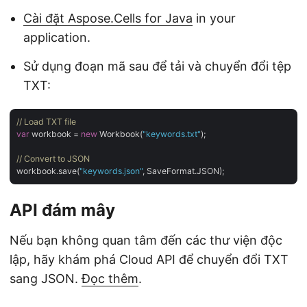
Cài đặt Aspose.Cells for Java
in your
application.
Sử dụng đoạn mã sau để tải và chuyển đổi tệp
TXT:
// Load TXT file
var
 workbook = 
new
 Workbook(
"keywords.txt"
);

// Convert to JSON
workbook.save(
"keywords.json"
API đám mây
Nếu bạn không quan tâm đến các thư viện độc
lập, hãy khám phá Cloud API để chuyển đổi TXT
sang JSON.
Đọc thêm
.