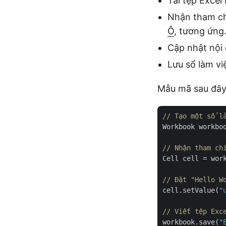
Tải tệp Excel
Nhận tham ch
Ô
, tương ứng
Cập nhật nội 
Lưu sổ làm v
Mẫu mã sau đây 
// Tạo một sổ l
Workbook workbo
// Nhận tham ch
Cell cell = wor
// Đặt "Hello W
cell.setValue(
"
// Viết tệp Exc
workbook.save(
"