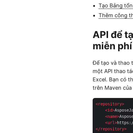
Tạo Bảng tổn
Thêm công th
API để t
miễn phí
Để tạo và thao 
một API thao tá
Excel. Bạn có t
trên Maven của 
<
repository
>
<
id
>
AsposeJ
<
name
>
Aspos
<
url
>
https:
</
repository
>