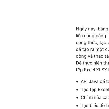
Ngày nay, bảng 
liệu dạng bảng.
công thức, tạo b
đã tạo ra một c
động và thao tác
Để thực hiện tha
tệp Excel XLSX 
API Java để t
Tạo tệp Exce
Chỉnh sửa các
Tạo biểu đồ t