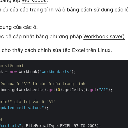
 bằng lớp
Workbook
.
iếu của các trang tính và ô bằng cách sử dụng các 
.
dung của các ô.
iệc đã cập nhật bằng phương pháp
Workbook.save()
.
cho thấy cách chỉnh sửa tệp Excel trên Linux.
àm việc mới
ok = 
new
 Workbook(
"workbook.xls"
); 

iếu của ô "A1" từ các ô của trang tính
kbook.getWorksheets().
get
(
0
).getCells().
get
(
"A1"
);

orld!" giá trị vào ô "A1"
updated cell value."
);

el
Excel.xls"