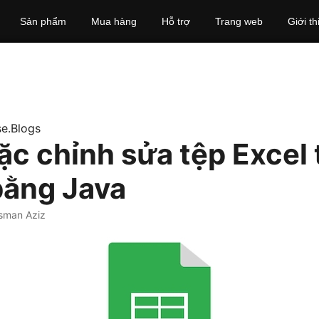
Sản phẩm
Mua hàng
Hỗ trợ
Trang web
Giới th
e.Blogs
ặc chỉnh sửa tệp Excel 
bằng Java
sman Aziz