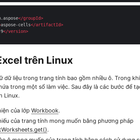
m.aspose
</
groupId
>
>
aspose-cells
</
artifactId
>
.9
</
version
>
Excel trên Linux
ữ dữ liệu trong trang tính bao gồm nhiều ô. Trong khi
hứa trong một sổ làm việc. Sau đây là các bước để tạ
n Linux.
hiện của lớp
Workbook
.
iếu của trang tính mong muốn bằng phương pháp
Worksheets.get()
.
 vào ô mong muốn của trang tính bằng cách sử dụng 