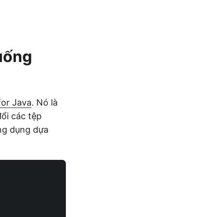
xuống
for Java
. Nó là
ổi các tệp
ứng dụng dựa