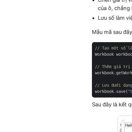
của ô, chẳng 
Lưu sổ làm v
Mẫu mã sau đây 
// Tạo một sổ l
Workbook workbo
// Thêm giá trị
workbook.getWor
// Lưu dưới dạn
workbook.save(
"
Sau đây là kết 