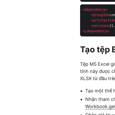
<
dependency
>
<
groupId
>
co
<
artifactId
<
version
>
21
</
dependency
>
Tạo tệp 
Tệp MS Excel gi
tính này được c
XLSX từ đầu trê
Tạo một thể 
Nhận tham ch
Workbook.get
Chèn giá trị