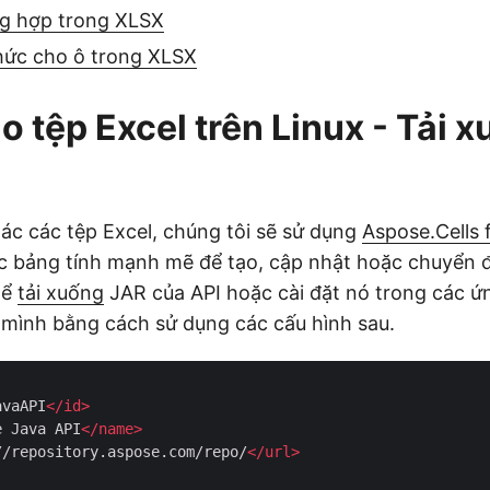
g hợp trong XLSX
ức cho ô trong XLSX
ạo tệp Excel trên Linux - Tải 
tác các tệp Excel, chúng tôi sẽ sử dụng
Aspose.Cells 
c bảng tính mạnh mẽ để tạo, cập nhật hoặc chuyển đ
hể
tải xuống
JAR của API hoặc cài đặt nó trong các 
mình bằng cách sử dụng các cấu hình sau.
avaAPI
</
id
>
e Java API
</
name
>
//repository.aspose.com/repo/
</
url
>