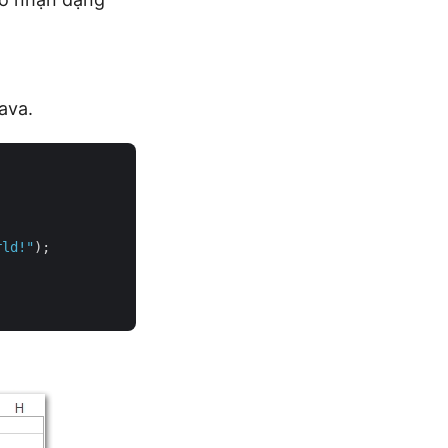
ava.
rld!"
);
