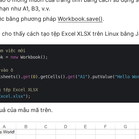
hạn như A1, B3, v.v.
iệc bằng phương pháp
Workbook.save()
.
cho thấy cách tạo tệp Excel XLSX trên Linux bằng J
àm việc mới
ok = 
new
 Workbook();

 vào ô
ksheets().
get
(
0
).getCells().
get
(
"A1"
).putValue(
"Hello Wo
g tệp Excel XLSX
Excel.xlsx"
quả của mẫu mã trên.