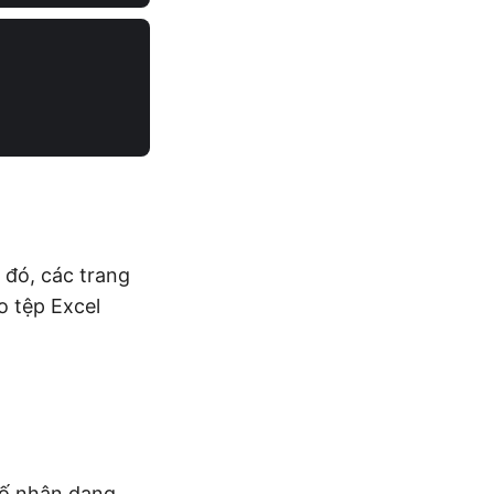
 đó, các trang
o tệp Excel
số nhận dạng