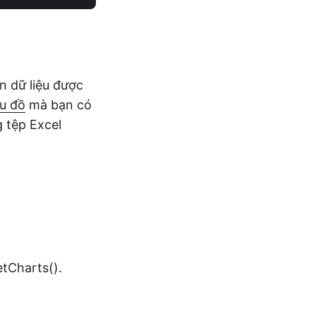
n dữ liệu được
ểu đồ
mà bạn có
g tệp Excel
tCharts().