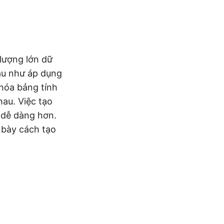
 lượng lớn dữ
hau như áp dụng
 hóa bảng tính
au. Việc tạo
n dễ dàng hơn.
h bày cách tạo