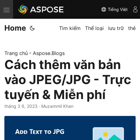
Tiếng Việt
C
h
Home
u
Tìm kiếm
Thể loại
lưu trữ
thẻ
y
ể
Trang chủ
»
Aspose.Blogs
n
Cách thêm văn bản
đ
ổ
vào JPEG/JPG - Trực
i
đ
tuyến & Miễn phí
i
tháng 3 6, 2023
· Muzammil Khan
ề
u
h
ư