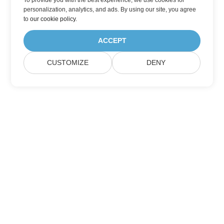
To provide you with the best experience, we use cookies for
personalization, analytics, and ads. By using our site, you agree
to
our cookie policy
.
ACCEPT
CUSTOMIZE
DENY
Đăng ký cập nhật sản phẩm của Aspose
Nhận bản tin hàng tháng và ưu đãi gửi trực tiếp đến hộp thư
của bạn.