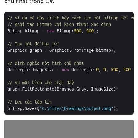
chữ nhật trong C#.
// Ví dụ mã này trình bày cách tạo một bitmap mới với
// Khởi tạo Bitmap với kích thước xác định
Bitmap bitmap = 
new
 Bitmap(
500
, 
500
);

// Tạo một đồ họa mới
Graphics graph = Graphics.FromImage(bitmap);

// Định nghĩa một hình chữ nhật
Rectangle ImageSize = 
new
 Rectangle(
0
, 
0
, 
500
, 
500
);

// Vẽ một hình chữ nhật đầy
graph.FillRectangle(Brushes.Gray, ImageSize);

// Lưu các tập tin
bitmap.Save(@
"C:\Files\Drawings\output.png"