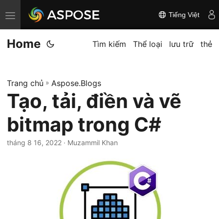
Tiếng Việt
C
h
Home
u
Tìm kiếm
Thể loại
lưu trữ
thẻ
y
ể
Trang chủ
»
Aspose.Blogs
n
Tạo, tải, điền và vẽ
đ
ổ
bitmap trong C#
i
đ
tháng 8 16, 2022
· Muzammil Khan
i
ề
u
h
ư