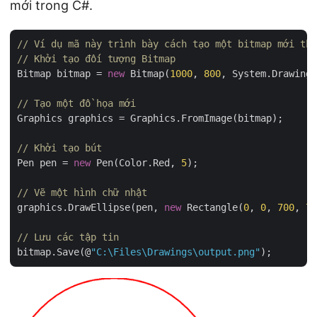
mới trong C#.
// Ví dụ mã này trình bày cách tạo một bitmap mới the
// Khởi tạo đối tượng Bitmap
Bitmap bitmap = 
new
 Bitmap(
1000
, 
800
, System.Drawing.
// Tạo một đồ họa mới
Graphics graphics = Graphics.FromImage(bitmap);

// Khởi tạo bút
Pen pen = 
new
 Pen(Color.Red, 
5
);

// Vẽ một hình chữ nhật
graphics.DrawEllipse(pen, 
new
 Rectangle(
0
, 
0
, 
700
, 
70
// Lưu các tập tin
bitmap.Save(@
"C:\Files\Drawings\output.png"