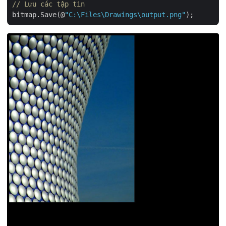
// Lưu các tập tin
bitmap.Save(@
"C:\Files\Drawings\output.png"