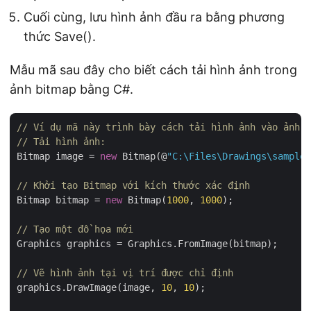
Cuối cùng, lưu hình ảnh đầu ra bằng phương
thức Save().
Mẫu mã sau đây cho biết cách tải hình ảnh trong
ảnh bitmap bằng C#.
// Ví dụ mã này trình bày cách tải hình ảnh vào ảnh b
// Tải hình ảnh:
Bitmap image = 
new
 Bitmap(@
"C:\Files\Drawings\sample.
// Khởi tạo Bitmap với kích thước xác định
Bitmap bitmap = 
new
 Bitmap(
1000
, 
1000
);

// Tạo một đồ họa mới
Graphics graphics = Graphics.FromImage(bitmap);

// Vẽ hình ảnh tại vị trí được chỉ định
graphics.DrawImage(image, 
10
, 
10
);
