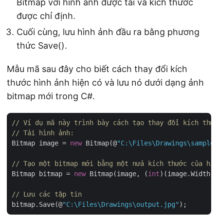
Bitmap với hình ảnh được tải và kích thước
được chỉ định.
Cuối cùng, lưu hình ảnh đầu ra bằng phương
thức Save().
Mẫu mã sau đây cho biết cách thay đổi kích
thước hình ảnh hiện có và lưu nó dưới dạng ảnh
bitmap mới trong C#.
// Ví dụ mã này trình bày cách tạo thay đổi kích thướ
// Tải hình ảnh:
Bitmap image = 
new
 Bitmap(@
"C:\Files\Drawings\sample.
// Tạo một bitmap mới bằng một nửa kích thước của hìn
Bitmap bitmap = 
new
 Bitmap(image, (
int
)(image.Width *
// Lưu các tập tin
bitmap.Save(@
"C:\Files\Drawings\output.jpg"