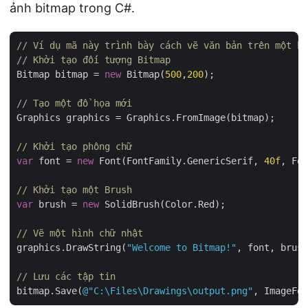
ảnh bitmap trong C#.
// Ví dụ mã này trình bày cách vẽ văn bản trên một bi
// Khởi tạo đối tượng Bitmap
Bitmap bitmap = 
new
 Bitmap(
500
,
200
);

// Tạo một đồ họa mới
Graphics graphics = Graphics.FromImage(bitmap);

// Khởi tạo phông chữ
var
 font = 
new
 Font(FontFamily.GenericSerif, 
40f
, Fon
// Khởi tạo một Brush
var
 brush = 
new
 SolidBrush(Color.Red);

// Vẽ một hình chữ nhật
graphics.DrawString(
"Welcome to Bitmap!"
, font, brush
// Lưu các tập tin
bitmap.Save(
@"C:\Files\Drawings\output.png"