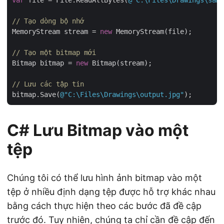
var
 file = File.ReadAllBytes(
@"C:\Files\Drawings\samp
// Tạo dòng bộ nhớ
MemoryStream stream = 
new
 MemoryStream(file);

// Tạo một bitmap mới
Bitmap bitmap = 
new
 Bitmap(stream);

// Lưu các tập tin
bitmap.Save(
@"C:\Files\Drawings\output.jpg"
C# Lưu Bitmap vào một
tệp
Chúng tôi có thể lưu hình ảnh bitmap vào một
tệp ở nhiều định dạng tệp được hỗ trợ khác nhau
bằng cách thực hiện theo các bước đã đề cập
trước đó. Tuy nhiên, chúng ta chỉ cần đề cập đến