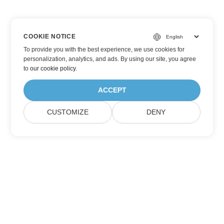
COOKIE NOTICE
To provide you with the best experience, we use cookies for
personalization, analytics, and ads. By using our site, you agree
to
our cookie policy
.
ACCEPT
CUSTOMIZE
DENY
Đăng ký nhận Cập nhật Sản phẩm Aspose
Nhận bản tin hàng tháng & ưu đãi trực tiếp vào hộp thư của
bạn.