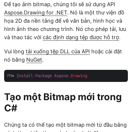
Để tạo ảnh bitmap, chúng tôi sẽ sử dụng API
Aspose.Drawing for .NET
. Nó là một thư viện đồ
họa 2D đa nền tảng để vẽ văn bản, hình học và
hình ảnh theo chương trình. Nó cho phép tải, lưu
và thao tác với
các định dạng tệp được hỗ trợ
.
Vui lòng
tải xuống tệp DLL của API
hoặc cài đặt
nó bằng
NuGet
.
PM
> 
Install-Package
Aspose
.Drawing
Tạo một Bitmap mới trong
C#
Chúng ta có thể tạo một bitmap mới từ đầu bằng