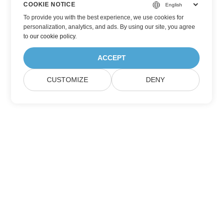
COOKIE NOTICE
To provide you with the best experience, we use cookies for
personalization, analytics, and ads. By using our site, you agree
to
our cookie policy
.
ACCEPT
CUSTOMIZE
DENY
Đăng ký cập nhật sản phẩm của Aspose
Nhận bản tin hàng tháng và ưu đãi gửi trực tiếp đến hộp thư
của bạn.