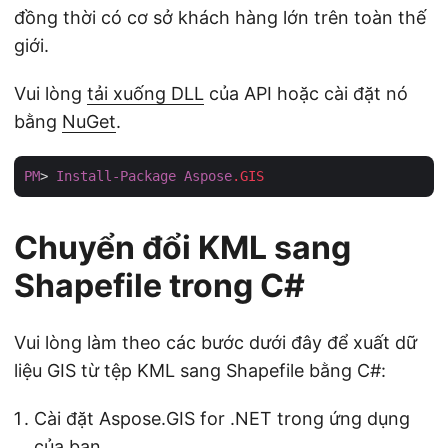
đồng thời có cơ sở khách hàng lớn trên toàn thế
giới.
Vui lòng
tải xuống DLL
của API hoặc cài đặt nó
bằng
NuGet
.
PM
> 
Install-Package
Aspose
.GIS
Chuyển đổi KML sang
Shapefile trong C#
Vui lòng làm theo các bước dưới đây để xuất dữ
liệu GIS từ tệp KML sang Shapefile bằng C#:
Cài đặt Aspose.GIS for .NET trong ứng dụng
của bạn.