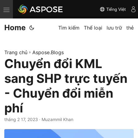
Tiếng Việt
C
h
Home
u
Tìm kiếm
Thể loại
lưu trữ
thẻ
y
ể
Trang chủ
»
Aspose.Blogs
n
Chuyển đổi KML
đ
ổ
sang SHP trực tuyến
i
đ
- Chuyển đổi miễn
i
phí
ề
u
tháng 2 17, 2023
· Muzammil Khan
h
ư