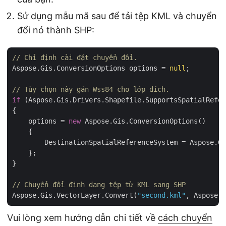
Sử dụng mẫu mã sau để tải tệp KML và chuyển
đổi nó thành SHP:
// Chỉ định cài đặt chuyển đổi.
Aspose.Gis.ConversionOptions options = 
null
;

// Tùy chọn này gán Wss84 cho lớp đích.
if
 (Aspose.Gis.Drivers.Shapefile.SupportsSpatialRefer
{

    options = 
new
 Aspose.Gis.ConversionOptions()

    {

        DestinationSpatialReferenceSystem = Aspose.Gi
    };

}

// Chuyển đổi định dạng tệp từ KML sang SHP
Aspose.Gis.VectorLayer.Convert(
"second.kml"
, Aspose.G
Vui lòng xem hướng dẫn chi tiết về
cách chuyển