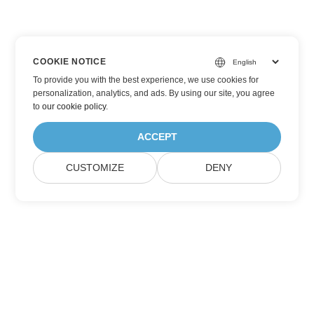
COOKIE NOTICE
To provide you with the best experience, we use cookies for
personalization, analytics, and ads. By using our site, you agree
to
our cookie policy
.
ACCEPT
CUSTOMIZE
DENY
Đăng ký nhận Cập nhật Sản phẩm Aspose
Nhận bản tin hàng tháng & ưu đãi trực tiếp vào hộp thư của