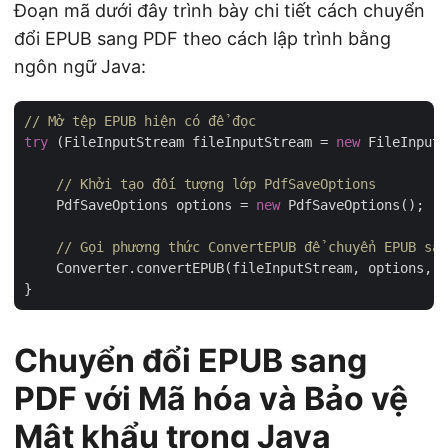
Đoạn mã dưới đây trình bày chi tiết cách chuyển
đổi EPUB sang PDF theo cách lập trình bằng
ngôn ngữ Java:
// Mở tệp EPUB hiện có để đọc
try
 (FileInputStream fileInputStream = 
new
 FileInputS
// Khởi tạo đối tượng lớp PdfSaveOptions
    PdfSaveOptions options = 
new
 PdfSaveOptions();

// Gọi phương thức ConvertEPUB để chuyển EPUB san
    Converter.convertEPUB(fileInputStream, options, d
Chuyển đổi EPUB sang
PDF với Mã hóa và Bảo vệ
Mật khẩu trong Java