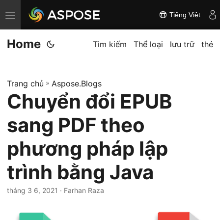
Tiếng Việt
C
h
Home
u
Tìm kiếm
Thể loại
lưu trữ
thẻ
y
ể
Trang chủ
»
Aspose.Blogs
n
Chuyển đổi EPUB
đ
ổ
sang PDF theo
i
đ
phương pháp lập
i
trình bằng Java
ề
u
tháng 3 6, 2021
· Farhan Raza
h
ư