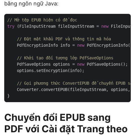
bằng ngôn ngữ Java:
// Mở tệp EPUB hiện có để đọc
try
 (FileInputStream fileInputStream = 
new
 FileInputS
// Đặt mật khẩu PDF và thông tin mã hóa
    PdfEncryptionInfo info = 
new
 PdfEncryptionInfo(
"u
// Khởi tạo đối tượng lớp PdfSaveOptions
    PdfSaveOptions options = 
new
 PdfSaveOptions();

    options.setEncryption(info);    

// Gọi phương thức ConvertEPUB để chuyển EPUB san
    Converter.convertEPUB(fileInputStream, options, d
Chuyển đổi EPUB sang
PDF với Cài đặt Trang theo