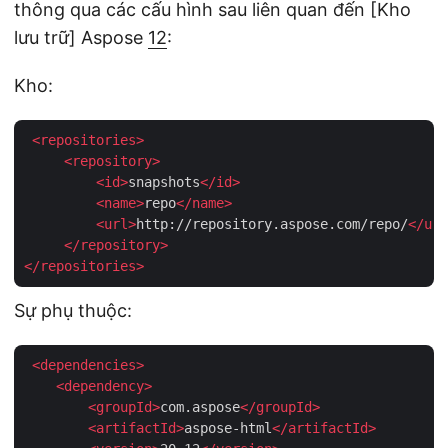
thông qua các cấu hình sau liên quan đến [Kho
lưu trữ] Aspose
12
:
Kho:
<
repositories
>
<
repository
>
<
id
>
snapshots
</
id
>
<
name
>
repo
</
name
>
<
url
>
http://repository.aspose.com/repo/
</
url
</
repository
>
</
repositories
>
Sự phụ thuộc:
<
dependencies
>
<
dependency
>
<
groupId
>
com.aspose
</
groupId
>
<
artifactId
>
aspose-html
</
artifactId
>