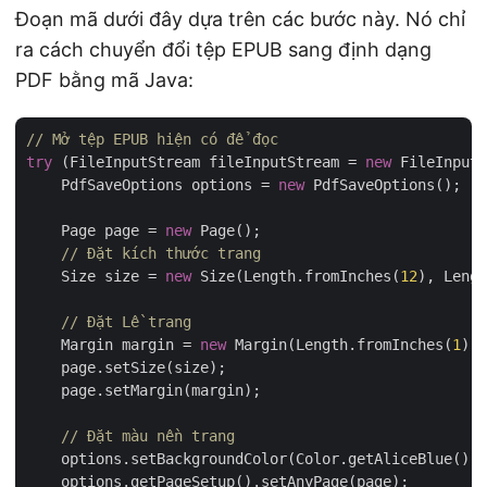
Đoạn mã dưới đây dựa trên các bước này. Nó chỉ
ra cách chuyển đổi tệp EPUB sang định dạng
PDF bằng mã Java:
// Mở tệp EPUB hiện có để đọc
try
 (FileInputStream fileInputStream = 
new
 FileInputS
    PdfSaveOptions options = 
new
 PdfSaveOptions();

    Page page = 
new
 Page();

// Đặt kích thước trang
    Size size = 
new
 Size(Length.fromInches(
12
), Lengt
// Đặt Lề trang
    Margin margin = 
new
 Margin(Length.fromInches(
1
), 
    page.setSize(size);

    page.setMargin(margin);

// Đặt màu nền trang
    options.setBackgroundColor(Color.getAliceBlue());
    options.getPageSetup().setAnyPage(page);
