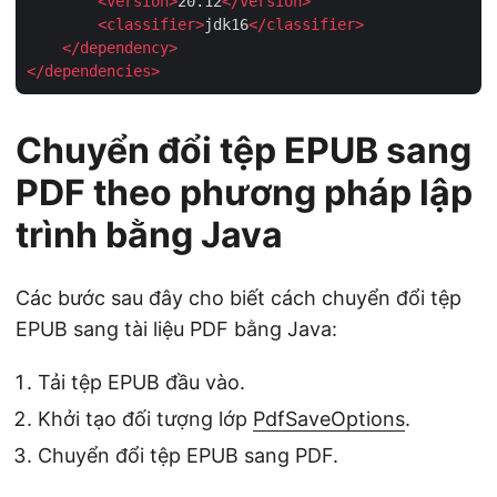
<
version
>
20.12
</
version
>
<
classifier
>
jdk16
</
classifier
>
</
dependency
>
</
dependencies
>
Chuyển đổi tệp EPUB sang
PDF theo phương pháp lập
trình bằng Java
Các bước sau đây cho biết cách chuyển đổi tệp
EPUB sang tài liệu PDF bằng Java:
Tải tệp EPUB đầu vào.
Khởi tạo đối tượng lớp
PdfSaveOptions
.
Chuyển đổi tệp EPUB sang PDF.