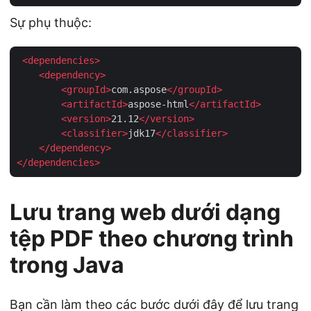
Sự phụ thuộc:
<
dependencies
>
<
dependency
>
<
groupId
>
com.aspose
</
groupId
>
<
artifactId
>
aspose-html
</
artifactId
>
<
version
>
21.12
</
version
>
<
classifier
>
jdk17
</
classifier
>
</
dependency
>
</
dependencies
>
Lưu trang web dưới dạng
tệp PDF theo chương trình
trong Java
Bạn cần làm theo các bước dưới đây để lưu trang