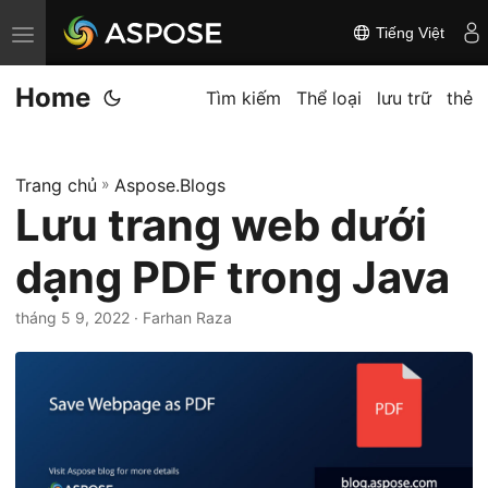
Tiếng Việt
C
h
Home
u
Tìm kiếm
Thể loại
lưu trữ
thẻ
y
ể
Trang chủ
»
Aspose.Blogs
n
Lưu trang web dưới
đ
ổ
dạng PDF trong Java
i
đ
tháng 5 9, 2022
· Farhan Raza
i
ề
u
h
ư