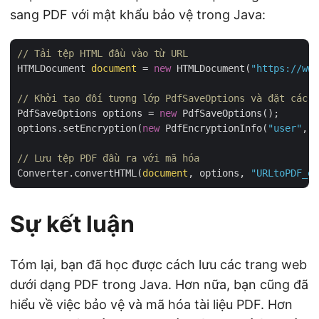
sang PDF với mật khẩu bảo vệ trong Java:
// Tải tệp HTML đầu vào từ URL
HTMLDocument 
document
 = 
new
 HTMLDocument(
"https://www
// Khởi tạo đối tượng lớp PdfSaveOptions và đặt các t
PdfSaveOptions options = 
new
 PdfSaveOptions();

options.setEncryption(
new
 PdfEncryptionInfo(
"user"
, 
"
// Lưu tệp PDF đầu ra với mã hóa
Converter.convertHTML(
document
, options, 
"URLtoPDF_en
Sự kết luận
Tóm lại, bạn đã học được cách lưu các trang web
dưới dạng PDF trong Java. Hơn nữa, bạn cũng đã
hiểu về việc bảo vệ và mã hóa tài liệu PDF. Hơn