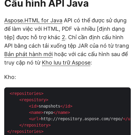
Cấu hình API Java
Aspose.HTML for Java
API có thể được sử dụng
để làm việc với HTML, PDF và nhiều [định dạng
tệp] được hỗ trợ khác
2
. Chỉ cần định cấu hình
API bằng cách tải xuống tệp JAR của nó từ trang
Bản phát hành mới
hoặc với các cấu hình sau để
truy cập nó từ
Kho lưu trữ Aspose
:
Kho:
<
repositories
>
<
repository
>
<
id
>
snapshots
</
id
>
<
name
>
repo
</
name
>
<
url
>
http://repository.aspose.com/repo/
</
url
</
repository
>
</
repositories
>