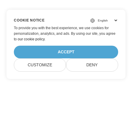
COOKIE NOTICE
To provide you with the best experience, we use cookies for
personalization, analytics, and ads. By using our site, you agree
to
our cookie policy
.
ACCEPT
CUSTOMIZE
DENY
Đăng ký nhận Cập nhật Sản phẩm Aspose
Nhận bản tin hàng tháng & ưu đãi trực tiếp vào hộp thư của
bạn.