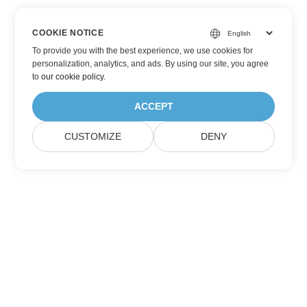
COOKIE NOTICE
To provide you with the best experience, we use cookies for
personalization, analytics, and ads. By using our site, you agree
to
our cookie policy
.
ACCEPT
CUSTOMIZE
DENY
Đăng ký cập nhật sản phẩm của Aspose
Nhận bản tin hàng tháng và ưu đãi gửi trực tiếp đến hộp thư
của bạn.