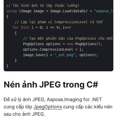
// Tải hình ảnh từ tệp (hoặc luồng)
using
 (Image image = Image.Load(dataDir + 
"aspose_log
{

// Lặp lại phạm vi CompressionLevel có thể
for
 (
int
 i = 
0
; i <= 
9
; i++)

    {

// Tạo một phiên bản của PngOptions cho mỗi P
        PngOptions options = 
new
 PngOptions();

        options.CompressionLevel = i;

        image.Save(i + 
"_out.png"
, options);

    }

Nén ảnh JPEG trong C#
Để xử lý ảnh JPEG, Aspose.Imaging for .NET
cung cấp lớp
JpegOptions
cung cấp các kiểu nén
sau cho ảnh JPEG.