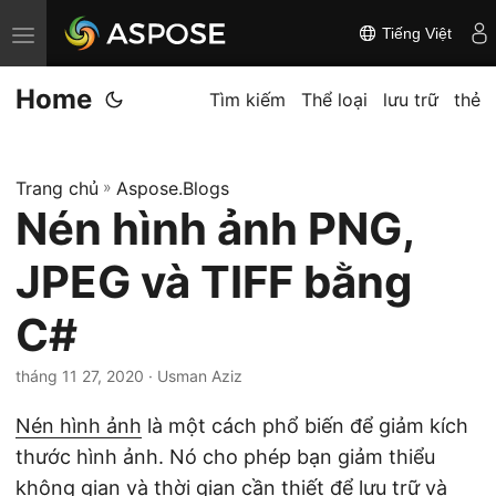
Tiếng Việt
C
h
Home
u
Tìm kiếm
Thể loại
lưu trữ
thẻ
y
ể
Trang chủ
»
Aspose.Blogs
n
Nén hình ảnh PNG,
đ
ổ
JPEG và TIFF bằng
i
đ
C#
i
tháng 11 27, 2020
· Usman Aziz
ề
u
Nén hình ảnh
là một cách phổ biến để giảm kích
h
thước hình ảnh. Nó cho phép bạn giảm thiểu
ư
không gian và thời gian cần thiết để lưu trữ và