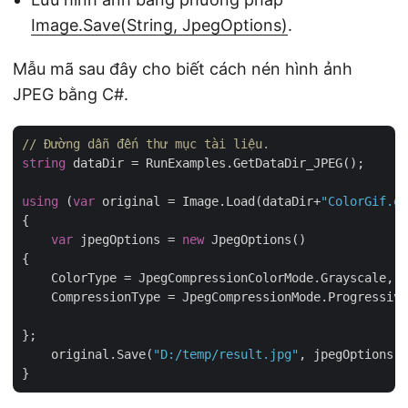
Image.Save(String, JpegOptions)
.
Mẫu mã sau đây cho biết cách nén hình ảnh
JPEG bằng C#.
// Đường dẫn đến thư mục tài liệu.
string
 dataDir = RunExamples.GetDataDir_JPEG();

using
 (
var
 original = Image.Load(dataDir+
"ColorGif.gi
{

var
 jpegOptions = 
new
 JpegOptions()

{

    ColorType = JpegCompressionColorMode.Grayscale,

    CompressionType = JpegCompressionMode.Progressive
};

    original.Save(
"D:/temp/result.jpg"
, jpegOptions);
