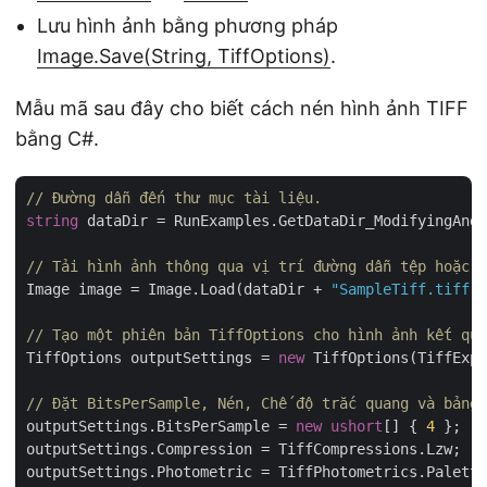
Lưu hình ảnh bằng phương pháp
Image.Save(String, TiffOptions)
.
Mẫu mã sau đây cho biết cách nén hình ảnh TIFF
bằng C#.
// Đường dẫn đến thư mục tài liệu.
string
 dataDir = RunExamples.GetDataDir_ModifyingAndC
// Tải hình ảnh thông qua vị trí đường dẫn tệp hoặc l
Image image = Image.Load(dataDir + 
"SampleTiff.tiff"
)
// Tạo một phiên bản TiffOptions cho hình ảnh kết quả
TiffOptions outputSettings = 
new
 TiffOptions(TiffExpe
// Đặt BitsPerSample, Nén, Chế độ trắc quang và bảng 
outputSettings.BitsPerSample = 
new
ushort
[] { 
4
 };

outputSettings.Compression = TiffCompressions.Lzw;

outputSettings.Photometric = TiffPhotometrics.Palette