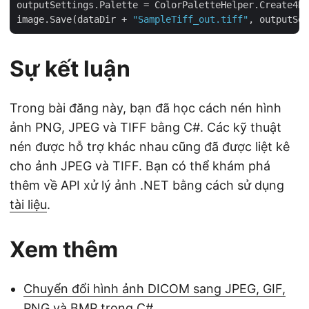
outputSettings.Palette = ColorPaletteHelper.Create4Bi
image.Save(dataDir + 
"SampleTiff_out.tiff"
Sự kết luận
Trong bài đăng này, bạn đã học cách nén hình
ảnh PNG, JPEG và TIFF bằng C#. Các kỹ thuật
nén được hỗ trợ khác nhau cũng đã được liệt kê
cho ảnh JPEG và TIFF. Bạn có thể khám phá
thêm về API xử lý ảnh .NET bằng cách sử dụng
tài liệu
.
Xem thêm
Chuyển đổi hình ảnh DICOM sang JPEG, GIF,
PNG và BMP trong C#