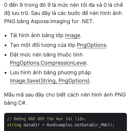
0 đến 9 trong đó 9 là mức nén tối đa và 0 là chế
độ lưu trữ. Sau đây là các bước để nén hình ảnh
PNG bằng Aspose.Imaging for .NET.
Tải hình ảnh bằng lớp
Image
.
Tạo một đối tượng của lớp
PngOptions
.
Đặt mức nén bằng thuộc tính
PngOptions.CompressionLevel
.
Lưu hình ảnh bằng phương pháp
Image.Save(String, PngOptions)
.
Mẫu mã sau đây cho biết cách nén hình ảnh PNG
bằng C#.
// Đường dẫn đến thư mục tài liệu.
string
 dataDir = RunExamples.GetDataDir_PNG();
