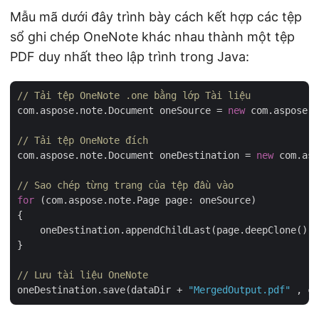
Mẫu mã dưới đây trình bày cách kết hợp các tệp
sổ ghi chép OneNote khác nhau thành một tệp
PDF duy nhất theo lập trình trong Java:
// Tải tệp OneNote .one bằng lớp Tài liệu
com.aspose.note.Document oneSource = 
new
 com.aspose.n
// Tải tệp OneNote đích
com.aspose.note.Document oneDestination = 
new
 com.asp
// Sao chép từng trang của tệp đầu vào
for
 (com.aspose.note.Page page: oneSource)

{

    oneDestination.appendChildLast(page.deepClone());

}

// Lưu tài liệu OneNote
oneDestination.save(dataDir + 
"MergedOutput.pdf"