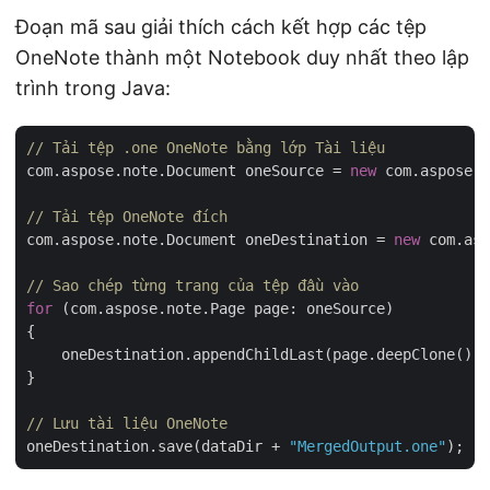
Đoạn mã sau giải thích cách kết hợp các tệp
OneNote thành một Notebook duy nhất theo lập
trình trong Java:
// Tải tệp .one OneNote bằng lớp Tài liệu
com.aspose.note.Document oneSource = 
new
 com.aspose.n
// Tải tệp OneNote đích
com.aspose.note.Document oneDestination = 
new
 com.asp
// Sao chép từng trang của tệp đầu vào
for
 (com.aspose.note.Page page: oneSource)

{

    oneDestination.appendChildLast(page.deepClone());

}

// Lưu tài liệu OneNote
oneDestination.save(dataDir + 
"MergedOutput.one"