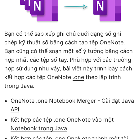
ớ
n
g
Bạn có thể sắp xếp ghi chú dưới dạng sổ ghi
chép kỹ thuật số bằng cách tạo tệp OneNote.
Bạn cũng có thể soạn một số ý tưởng bằng cách
hợp nhất các tệp sổ tay. Phù hợp với các trường
hợp sử dụng như vậy, bài viết này trình bày cách
kết hợp các tệp OneNote
.one
theo lập trình
trong Java.
OneNote .one Notebook Merger - Cài đặt Java
API
Kết hợp các tệp .one OneNote vào một
Notebook trong Java
Kết hợp các tệp .one OneNote thành một tài