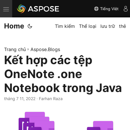
Tiếng Việt
C
h
Home
u
Tìm kiếm
Thể loại
lưu trữ
thẻ
y
ể
Trang chủ
»
Aspose.Blogs
n
Kết hợp các tệp
đ
ổ
OneNote .one
i
đ
Notebook trong Java
i
tháng 7 11, 2022
· Farhan Raza
ề
u
h
ư