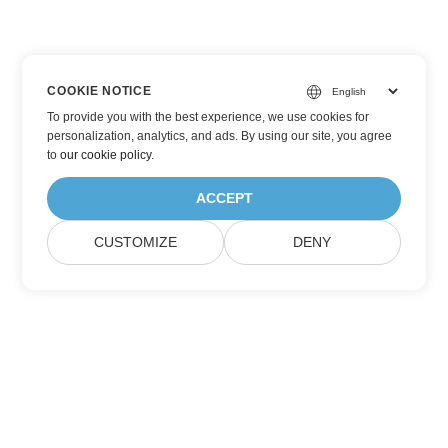
COOKIE NOTICE
To provide you with the best experience, we use cookies for
personalization, analytics, and ads. By using our site, you agree
to
our cookie policy
.
ACCEPT
CUSTOMIZE
DENY
Đăng ký cập nhật sản phẩm của Aspose
Nhận bản tin hàng tháng và ưu đãi gửi trực tiếp đến hộp thư