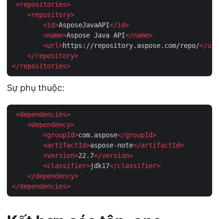
<
repositories
>
<
repository
>
<
id
>
AsposeJavaAPI
</
id
>
<
name
>
Aspose Java API
</
name
>
<
url
>
https://repository.aspose.com/repo/
</
url
</
repository
>
</
repositories
>
Sự phụ thuộc:
<
dependencies
>
<
dependency
>
<
groupId
>
com.aspose
</
groupId
>
<
artifactId
>
aspose-note
</
artifactId
>
<
version
>
22.7
</
version
>
<
classifier
>
jdk17
</
classifier
>
</
dependency
>
</
dependencies
>