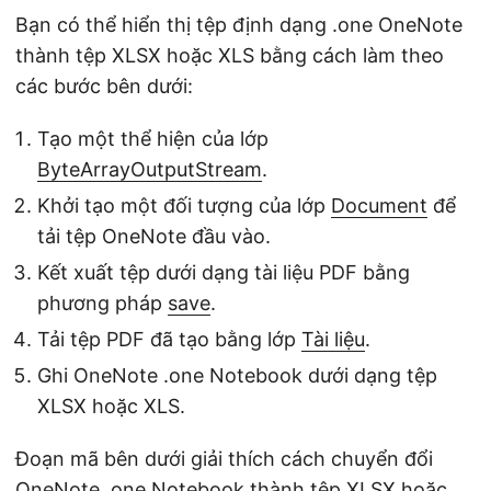
Bạn có thể hiển thị tệp định dạng .one OneNote
thành tệp XLSX hoặc XLS bằng cách làm theo
các bước bên dưới:
Tạo một thể hiện của lớp
ByteArrayOutputStream
.
Khởi tạo một đối tượng của lớp
Document
để
tải tệp OneNote đầu vào.
Kết xuất tệp dưới dạng tài liệu PDF bằng
phương pháp
save
.
Tải tệp PDF đã tạo bằng lớp
Tài liệu
.
Ghi OneNote .one Notebook dưới dạng tệp
XLSX hoặc XLS.
Đoạn mã bên dưới giải thích cách chuyển đổi
OneNote .one Notebook thành tệp XLSX hoặc