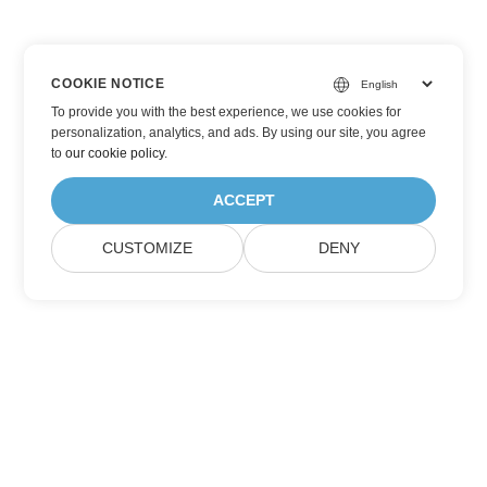
COOKIE NOTICE
To provide you with the best experience, we use cookies for
personalization, analytics, and ads. By using our site, you agree
to
our cookie policy
.
ACCEPT
CUSTOMIZE
DENY
Đăng ký cập nhật sản phẩm của Aspose
Nhận bản tin hàng tháng và ưu đãi gửi trực tiếp đến hộp thư
của bạn.