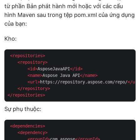
từ phần Bản phát hành mới hoặc với các cấu
hình Maven sau trong tệp pom.xml của ứng dụng
của bạn:
Kho:
<
repositories
>
<
repository
>
<
id
>
AsposeJavaAPI
</
id
>
<
name
>
Aspose Java API
</
name
>
<
url
>
https://repository.aspose.com/repo/
</
url
</
repository
>
</
repositories
>
Sự phụ thuộc:
<
dependencies
>
<
dependency
>
<
groupId
>
com.aspose
</
groupId
>