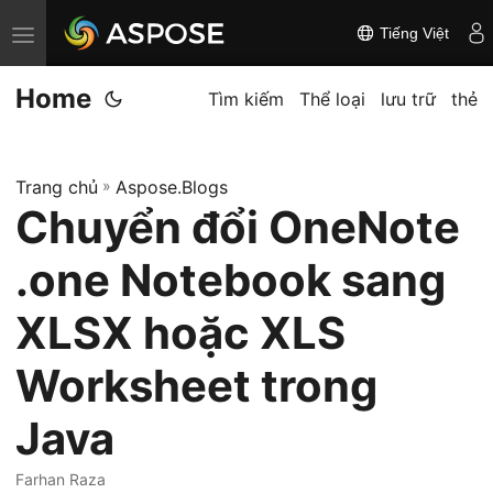
Tiếng Việt
C
h
Home
u
Tìm kiếm
Thể loại
lưu trữ
thẻ
y
ể
Trang chủ
»
Aspose.Blogs
n
Chuyển đổi OneNote
đ
ổ
.one Notebook sang
i
đ
XLSX hoặc XLS
i
Worksheet trong
ề
u
Java
h
ư
Farhan Raza