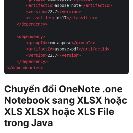
<
artifactId
>
aspose-note
</
artifactId
>
<
version
>
22.7
</
version
>
<
classifier
>
jdk17
</
classifier
>
</
dependency
>
<
dependency
>
<
groupId
>
com.aspose
</
groupId
>
<
artifactId
>
aspose-pdf
</
artifactId
>
<
version
>
22.7
</
version
>
</
dependency
>
</
dependencies
>
Chuyển đổi OneNote .one
Notebook sang XLSX hoặc
XLS XLSX hoặc XLS File
trong Java