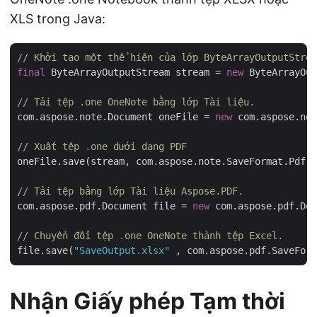
XLS trong Java:
// Khởi tạo một thể hiện của lớp ByteArrayOutputStrea
final
 ByteArrayOutputStream stream = 
new
 ByteArrayOut
// Tải tệp .one OneNote bằng lớp Tài liệu.
com.aspose.note.Document oneFile = 
new
 com.aspose.no
// Xuất tệp .one dưới dạng PDF
oneFile.save(stream, com.aspose.note.SaveFormat.Pdf);

// Tải tệp bằng lớp Tài liệu Aspose.PDF.
com.aspose.pdf.Document file = 
new
 com.aspose.pdf.Doc
// Chuyển đổi tệp .one OneNote thành tệp Excel.
file.save(
"SaveOutput.xlsx"
Nhận Giấy phép Tạm thời