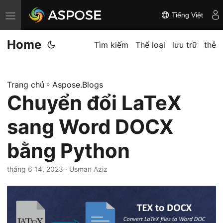
Tiếng Việt
C
h
Home
u
Tìm kiếm
Thể loại
lưu trữ
thẻ
y
ể
Trang chủ
»
Aspose.Blogs
n
Chuyển đổi LaTeX
đ
ổ
sang Word DOCX
i
đ
bằng Python
i
tháng 6 14, 2023
· Usman Aziz
ề
u
h
ư