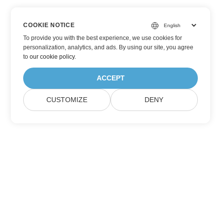
COOKIE NOTICE
To provide you with the best experience, we use cookies for
personalization, analytics, and ads. By using our site, you agree
to
our cookie policy
.
ACCEPT
CUSTOMIZE
DENY
Đăng ký nhận Cập nhật Sản phẩm Aspose
Nhận bản tin hàng tháng & ưu đãi trực tiếp vào hộp thư của
bạn.