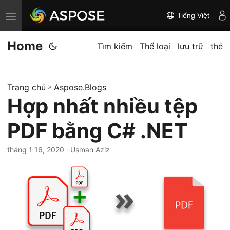
Tiếng Việt
C
h
Home
u
Tìm kiếm
Thể loại
lưu trữ
thẻ
y
ể
Trang chủ
»
Aspose.Blogs
n
Hợp nhất nhiều tệp
đ
ổ
PDF bằng C# .NET
i
đ
tháng 1 16, 2020
· Usman Aziz
i
ề
u
h
ư