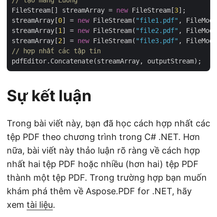
// tạo mảng Luồng 
FileStream[] streamArray = 
new
 FileStream[
3
];

streamArray[
0
] = 
new
 FileStream(
"file1.pdf"
, FileMode
streamArray[
1
] = 
new
 FileStream(
"file2.pdf"
, FileMode
streamArray[
2
] = 
new
 FileStream(
"file3.pdf"
// hợp nhất các tập tin
Sự kết luận
Trong bài viết này, bạn đã học cách hợp nhất các
tệp PDF theo chương trình trong C# .NET. Hơn
nữa, bài viết này thảo luận rõ ràng về cách hợp
nhất hai tệp PDF hoặc nhiều (hơn hai) tệp PDF
thành một tệp PDF. Trong trường hợp bạn muốn
khám phá thêm về Aspose.PDF for .NET, hãy
xem
tài liệu
.