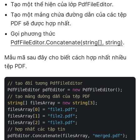
Tạo một thể hiện của lớp PdfFileEditor.
Tạo một mảng chứa đường dẫn của các tệp
PDF sẽ được hợp nhất.
Gọi phương thức
PdfFileEditor.Concatenate(string[], string)
.
Mẫu mã sau đây cho biết cách hợp nhất nhiều
tệp PDF.
// tạo đối tượng PdfFileEditor
PdfFileEditor pdfEditor = 
new
// tạo mảng đường dẫn của tệp PDF
string
[] filesArray = 
new
string
[
3
];

filesArray[
0
] = 
"file1.pdf"
;

filesArray[
1
] = 
"file2.pdf"
;

filesArray[
2
] = 
"file3.pdf"
// hợp nhất các tập tin
pdfEditor.Concatenate(filesArray, 
"merged.pdf"