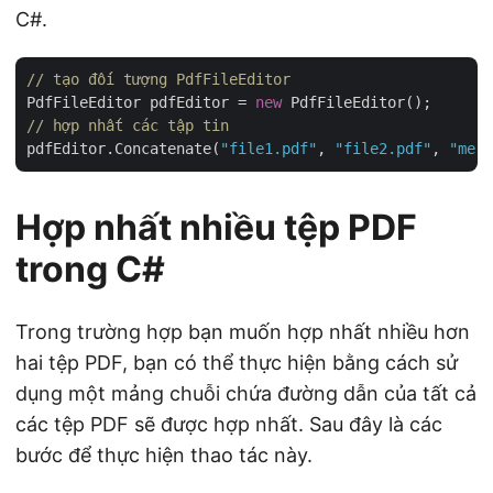
C#.
// tạo đối tượng PdfFileEditor
PdfFileEditor pdfEditor = 
new
// hợp nhất các tập tin
pdfEditor.Concatenate(
"file1.pdf"
, 
"file2.pdf"
, 
"merg
Hợp nhất nhiều tệp PDF
trong C#
Trong trường hợp bạn muốn hợp nhất nhiều hơn
hai tệp PDF, bạn có thể thực hiện bằng cách sử
dụng một mảng chuỗi chứa đường dẫn của tất cả
các tệp PDF sẽ được hợp nhất. Sau đây là các
bước để thực hiện thao tác này.