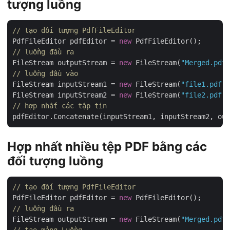
tượng luồng
// tạo đối tượng PdfFileEditor
PdfFileEditor pdfEditor = 
new
// luồng đầu ra
FileStream outputStream = 
new
 FileStream(
"Merged.pdf"
// luồng đầu vào
FileStream inputStream1 = 
new
 FileStream(
"file1.pdf"
,
FileStream inputStream2 = 
new
 FileStream(
"file2.pdf"
// hợp nhất các tập tin
Hợp nhất nhiều tệp PDF bằng các
đối tượng luồng
// tạo đối tượng PdfFileEditor
PdfFileEditor pdfEditor = 
new
// luồng đầu ra
FileStream outputStream = 
new
 FileStream(
"Merged.pdf"