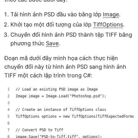
Tải hình ảnh PSD đầu vào bằng lớp
Image
.
Khởi tạo một đối tượng của lớp
TiffOptions
.
Chuyển đổi hình ảnh PSD thành tệp TIFF bằng
phương thức
Save
.
Đoạn mã dưới đây minh họa cách thực hiện
chuyển đổi này từ hình ảnh PSD sang hình ảnh
TIFF một cách lập trình trong C#:
// Load an existing PSD image as Image
Image image = Image.Load("Photoshop.psd");
// Create an instance of TiffOptions class
TiffOptions options = new TiffOptions(TiffExpectedFormat
// Convert PSD to Tiff
image.Save("PSD-to-Tiff.tiff", options);