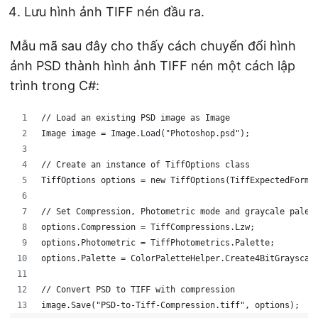
Lưu hình ảnh TIFF nén đầu ra.
Mẫu mã sau đây cho thấy cách chuyển đổi hình
ảnh PSD thành hình ảnh TIFF nén một cách lập
trình trong C#:
// Load an existing PSD image as Image
Image image = Image.Load("Photoshop.psd");
// Create an instance of TiffOptions class
TiffOptions options = new TiffOptions(TiffExpectedForma
// Set Compression, Photometric mode and graycale palet
options.Compression = TiffCompressions.Lzw;
options.Photometric = TiffPhotometrics.Palette;
options.Palette = ColorPaletteHelper.Create4BitGrayscal
// Convert PSD to TIFF with compression
image.Save("PSD-to-Tiff-Compression.tiff", options);