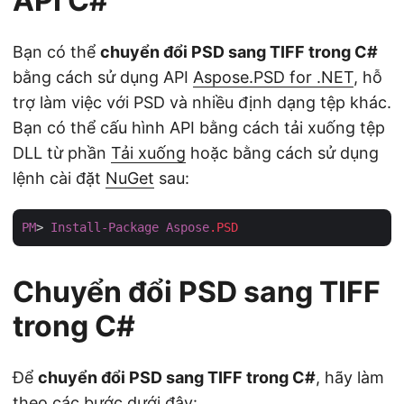
API C#
Bạn có thể
chuyển đổi PSD sang TIFF trong C#
bằng cách sử dụng API
Aspose.PSD for .NET
, hỗ
trợ làm việc với PSD và nhiều định dạng tệp khác.
Bạn có thể cấu hình API bằng cách tải xuống tệp
DLL từ phần
Tải xuống
hoặc bằng cách sử dụng
lệnh cài đặt
NuGet
sau:
PM
> 
Install-Package
Aspose
.PSD
Chuyển đổi PSD sang TIFF
trong C#
Để
chuyển đổi PSD sang TIFF trong C#
, hãy làm
theo các bước dưới đây: