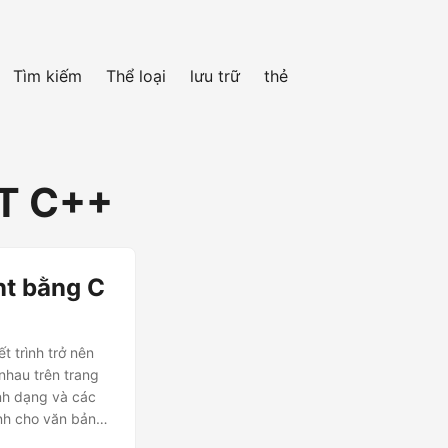
Tìm kiếm
Thể loại
lưu trữ
thẻ
PT C++
nt bằng C
t trình trở nên
nhau trên trang
ình dạng và các
ảnh cho văn bản