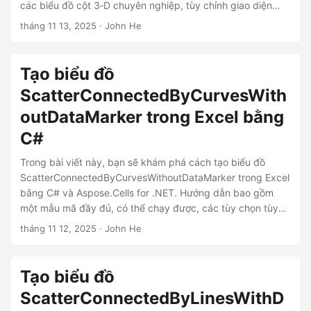
các biểu đồ cột 3‑D chuyên nghiệp, tùy chỉnh giao diện
của chúng và xuất workbook.
tháng 11 13, 2025
· John He
Tạo biểu đồ
ScatterConnectedByCurvesWith
outDataMarker trong Excel bằng
C#
Trong bài viết này, bạn sẽ khám phá cách tạo biểu đồ
ScatterConnectedByCurvesWithoutDataMarker trong Excel
bằng C# và Aspose.Cells for .NET. Hướng dẫn bao gồm
một mẫu mã đầy đủ, có thể chạy được, các tùy chọn tùy
chỉnh biểu đồ và các liên kết tới tài nguyên miễn phí.
tháng 11 12, 2025
· John He
Tạo biểu đồ
ScatterConnectedByLinesWithD