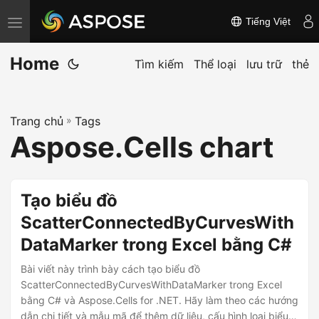
Tiếng Việt
C
h
Home
u
Tìm kiếm
Thể loại
lưu trữ
thẻ
y
ể
Trang chủ
»
Tags
n
Aspose.Cells chart
đ
ổ
i
Tạo biểu đồ
đ
ScatterConnectedByCurvesWith
i
DataMarker trong Excel bằng C#
ề
u
Bài viết này trình bày cách tạo biểu đồ
h
ScatterConnectedByCurvesWithDataMarker trong Excel
bằng C# và Aspose.Cells for .NET. Hãy làm theo các hướng
ư
dẫn chi tiết và mẫu mã để thêm dữ liệu, cấu hình loại biểu