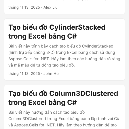
ớ
đồ, tùy chỉnh dấu dữ liệu và lưu workbook.
tháng 11 13, 2025
· Alex Liu
n
g
Tạo biểu đồ CylinderStacked
trong Excel bằng C#
Bài viết này trình bày cách tạo biểu đồ CylinderStacked
(hình trụ xếp chồng 3‑D) trong Excel bằng cách sử dụng
Aspose.Cells for .NET. Hãy làm theo các hướng dẫn rõ ràng
và mã mẫu để tự động tạo biểu đồ.
tháng 11 13, 2025
· John He
Tạo biểu đồ Column3DClustered
trong Excel bằng C#
Bài viết này hướng dẫn cách tạo biểu đồ
Column3DClustered trong Excel bằng cách lập trình với C#
và Aspose.Cells for .NET. Hãy làm theo hướng dẫn để tạo