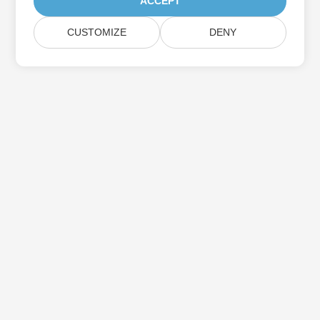
ACCEPT
CUSTOMIZE
DENY
Đăng ký cập nhật sản phẩm của Aspose
Nhận bản tin hàng tháng và ưu đãi gửi trực tiếp đến hộp thư
của bạn.
Nộp