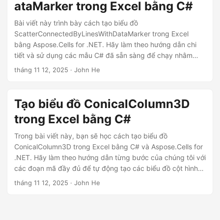
ataMarker trong Excel bằng C#
Bài viết này trình bày cách tạo biểu đồ
ScatterConnectedByLinesWithDataMarker trong Excel
bằng Aspose.Cells for .NET. Hãy làm theo hướng dẫn chi
tiết và sử dụng các mẫu C# đã sẵn sàng để chạy nhằm
trực quan hoá các điểm dữ liệu được kết nối bằng đường
tháng 11 12, 2025
· John He
thẳng và hiển thị với các dấu dữ liệu.
Tạo biểu đồ ConicalColumn3D
trong Excel bằng C#
Trong bài viết này, bạn sẽ học cách tạo biểu đồ
ConicalColumn3D trong Excel bằng C# và Aspose.Cells for
.NET. Hãy làm theo hướng dẫn từng bước của chúng tôi với
các đoạn mã đầy đủ để tự động tạo các biểu đồ cột hình
nón 3‑D.
tháng 11 12, 2025
· John He