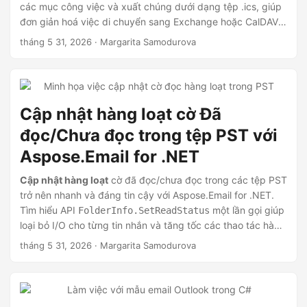
ớ
các mục công việc và xuất chúng dưới dạng tệp .ics, giúp
đơn giản hoá việc di chuyển sang Exchange hoặc CalDAV.
n
Bài viết hướng dẫn các điều kiện tiên quyết, một ví dụ hoàn
g
tháng 5 31, 2026
· Margarita Samodurova
chỉnh bằng C#, và các mẹo để tích hợp các công việc đã
trích xuất vào các hệ thống lịch khác.
Cập nhật hàng loạt cờ Đã
đọc/Chưa đọc trong tệp PST với
Aspose.Email for .NET
Cập nhật hàng loạt
cờ đã đọc/chưa đọc trong các tệp PST
trở nên nhanh và đáng tin cậy với Aspose.Email for .NET.
Tìm hiểu API
một lần gọi giúp
FolderInfo.SetReadStatus
loại bỏ I/O cho từng tin nhắn và tăng tốc các thao tác hàng
loạt.
tháng 5 31, 2026
· Margarita Samodurova