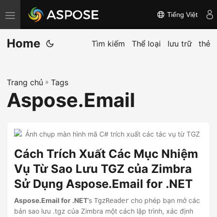
Tiếng Việt
C
h
Home
u
Tìm kiếm
Thể loại
lưu trữ
thẻ
y
ể
Trang chủ
»
Tags
n
Aspose.Email
đ
ổ
i
đ
Cách Trích Xuất Các Mục Nhiệm
i
ề
Vụ Từ Sao Lưu TGZ của Zimbra
u
Sử Dụng Aspose.Email for .NET
h
Aspose.Email for .NET
’s
cho phép bạn mở các
TgzReader
ư
bản sao lưu .tgz của Zimbra một cách lập trình, xác định