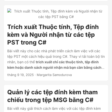
Trích xuất Thuộc tính, Tệp đính
kèm và Người nhận từ các tệp
PST trong C#
Bài viết này cho các nhà phát triển cách làm việc với các
tệp PST một cách hiệu quả trong C#. Thay vì tải toàn bộ tin
nhắn, bạn có thể
trích xuất chỉ các thuộc tính, tệp đính
kèm hoặc danh sách người nhận mà bạn cần bằng cách
sử dụng Aspose.Email for .NET
. Hướng dẫn bao gồm các
tháng 9 19, 2025
· Margarita Samodurova
ví dụ mã và giải thích về cách làm việc với thẻ thuộc tính,
lưu tệp đính kèm trực tiếp và truy xuất bộ sưu tập người
nhận.
Quản lý các tệp đính kèm tham
chiếu trong tệp MSG bằng C#
Bài viết này giải thích cách làm việc với các tệp đính kèm