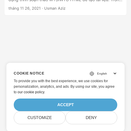
trường hợp đó, tạo tài liệu Word từ HTML trở thành một tính
tháng 11 26, 2021
· Usman Aziz
năng hữu ích. Xem xét các tình huống như vậy, bài viết này
trình bày cách chuyển đổi tệp HTML sang tài liệu Word
theo lập trình bằng Python.
COOKIE NOTICE
To provide you with the best experience, we use cookies for
personalization, analytics, and ads. By using our site, you agree
to
our cookie policy
.
ACCEPT
CUSTOMIZE
DENY