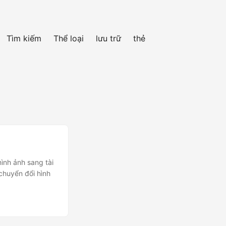
Tìm kiếm
Thể loại
lưu trữ
thẻ
n
ình ảnh sang tài
 chuyển đổi hình