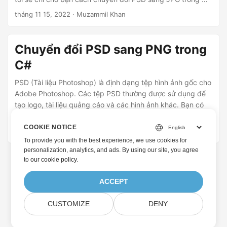
chỉ bằng một vài bước đơn giản.
tháng 11 15, 2022
· Muzammil Khan
Chuyển đổi PSD sang PNG trong
C#
PSD (Tài liệu Photoshop) là định dạng tệp hình ảnh gốc cho
Adobe Photoshop. Các tệp PSD thường được sử dụng để
tạo logo, tài liệu quảng cáo và các hình ảnh khác. Bạn có
thể dễ dàng tạo hình ảnh PNG từ PSD theo chương trình.
Trong bài viết này, bạn sẽ tìm hiểu cách chuyển đổi hình
COOKIE NOTICE
tháng 11 14, 2022
· Muzammil Khan
ảnh PSD thành PNG trong C#.
To provide you with the best experience, we use cookies for
personalization, analytics, and ads. By using our site, you agree
to
our cookie policy
.
ACCEPT
CUSTOMIZE
DENY