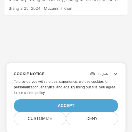
chuyển đổi Word sang TXT trong Java bằng thư viện Java
tháng 3 25, 2024
· Muzammil Khan
Word to Text Converter.
COOKIE NOTICE
To provide you with the best experience, we use cookies for
personalization, analytics, and ads. By using our site, you agree
to
our cookie policy
.
ACCEPT
CUSTOMIZE
DENY