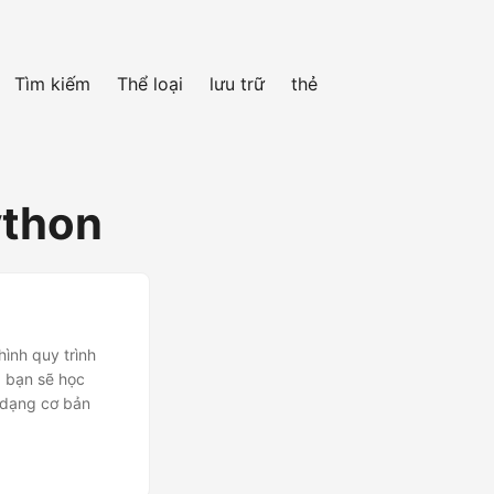
Tìm kiếm
Thể loại
lưu trữ
thẻ
ython
hình quy trình
, bạn sẽ học
 dạng cơ bản