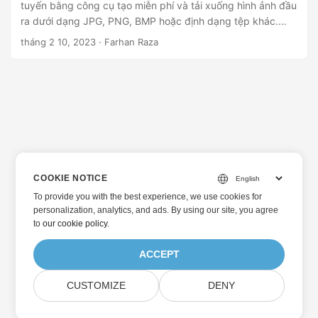
tuyến bằng công cụ tạo miễn phí và tải xuống hình ảnh đầu
ra dưới dạng JPG, PNG, BMP hoặc định dạng tệp khác.
Ngoài ra, bạn cũng có thể theo dõi blog này để tìm hiểu
tháng 2 10, 2023
· Farhan Raza
thêm tính năng tạo ma trận dữ liệu cho các ứng dụng của
mình bằng C#, Java hoặc Python.
COOKIE NOTICE
To provide you with the best experience, we use cookies for
personalization, analytics, and ads. By using our site, you agree
to
our cookie policy
.
ACCEPT
CUSTOMIZE
DENY