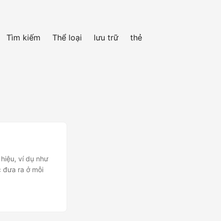
Tìm kiếm
Thể loại
lưu trữ
thẻ
hiệu, ví dụ như
c đưa ra ở mỗi