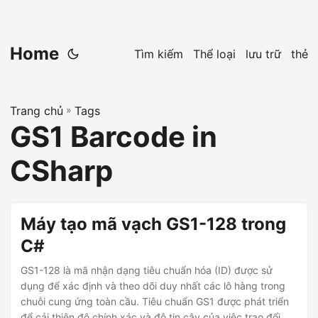
Home
Tìm kiếm
Thể loại
lưu trữ
thẻ
Trang chủ
»
Tags
GS1 Barcode in
CSharp
Máy tạo mã vạch GS1-128 trong
C#
GS1-128 là mã nhận dạng tiêu chuẩn hóa (ID) được sử
dụng để xác định và theo dõi duy nhất các lô hàng trong
chuỗi cung ứng toàn cầu. Tiêu chuẩn GS1 được phát triển
để cải thiện độ chính xác và độ tin cậy của việc trao đổi dữ