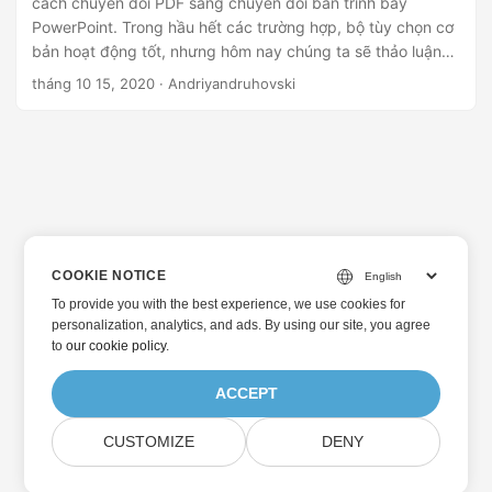
cách chuyển đổi PDF sang chuyển đổi bản trình bày
PowerPoint. Trong hầu hết các trường hợp, bộ tùy chọn cơ
bản hoạt động tốt, nhưng hôm nay chúng ta sẽ thảo luận
về hai thủ thuật nâng cao.
tháng 10 15, 2020
· Andriyandruhovski
COOKIE NOTICE
To provide you with the best experience, we use cookies for
personalization, analytics, and ads. By using our site, you agree
to
our cookie policy
.
ACCEPT
CUSTOMIZE
DENY