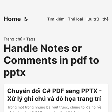
Home
Tìm kiếm
Thể loại
lưu trữ
thẻ
Trang chủ
»
Tags
Handle Notes or
Comments in pdf to
pptx
Chuyển đổi C# PDF sang PPTX -
Xử lý ghi chú và đồ họa trang trí
Trong một trong những bài viết trước, chúng tôi đã nói về