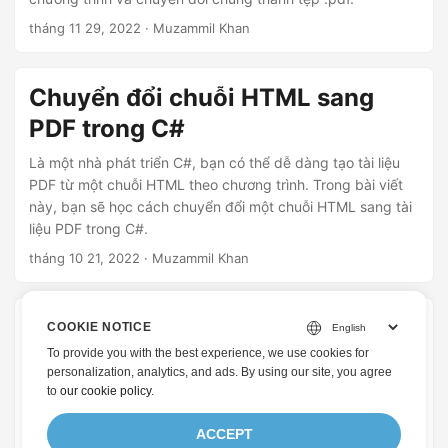
tháng 11 29, 2022
· Muzammil Khan
Chuyển đổi chuỗi HTML sang
PDF trong C#
Là một nhà phát triển C#, bạn có thể dễ dàng tạo tài liệu
PDF từ một chuỗi HTML theo chương trình. Trong bài viết
này, bạn sẽ học cách chuyển đổi một chuỗi HTML sang tài
liệu PDF trong C#.
tháng 10 21, 2022
· Muzammil Khan
Tạo PDF từ HTML trong C#
COOKIE NOTICE
To provide you with the best experience, we use cookies for
Là một nhà phát triển C#, bạn có thể dễ dàng chuyển đổi
personalization, analytics, and ads. By using our site, you agree
tài liệu HTML sang tài liệu PDF. Bạn cũng có thể chuyển đổi
to
our cookie policy
.
bất kỳ chuỗi HTML nào sang tài liệu PDF theo lập trình.
Trong bài viết này, bạn sẽ học cách tạo tài liệu PDF từ
ACCEPT