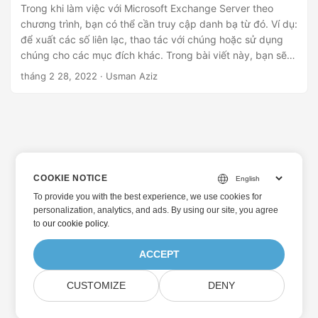
Trong khi làm việc với Microsoft Exchange Server theo
chương trình, bạn có thể cần truy cập danh bạ từ đó. Ví dụ:
để xuất các số liên lạc, thao tác với chúng hoặc sử dụng
chúng cho các mục đích khác. Trong bài viết này, bạn sẽ
tìm hiểu cách lấy danh sách liên hệ từ Microsoft Exchange
tháng 2 28, 2022
· Usman Aziz
Server bằng Java.
COOKIE NOTICE
To provide you with the best experience, we use cookies for
personalization, analytics, and ads. By using our site, you agree
to
our cookie policy
.
ACCEPT
CUSTOMIZE
DENY