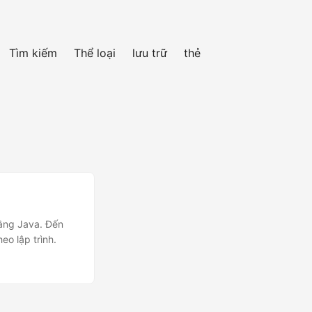
Tìm kiếm
Thể loại
lưu trữ
thẻ
bằng Java. Đến
eo lập trình.