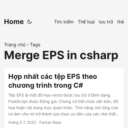
Home
Tìm kiếm
Thể loại
lưu trữ
thẻ
Trang chủ
»
Tags
Merge EPS in csharp
Hợp nhất các tệp EPS theo
chương trình trong C#
Tệp EPS là một đồ họa vectơ được lưu trữ ở Định dạng
PostScript được Đóng gói. Chúng có thể chứa văn bản, đồ
họa hoặc nội dung trực quan khác. Tính năng mở rộng của
nó làm cho nó trở thành lựa chọn ưu tiên của các nhà thiết
kế đồ họa để tiết kiệm các biểu ngữ, biển quảng cáo và
tháng 5 7, 2022
· Farhan Raza
các công việc in lớn khác. Tuy nhiên, đôi khi bạn có thể cần