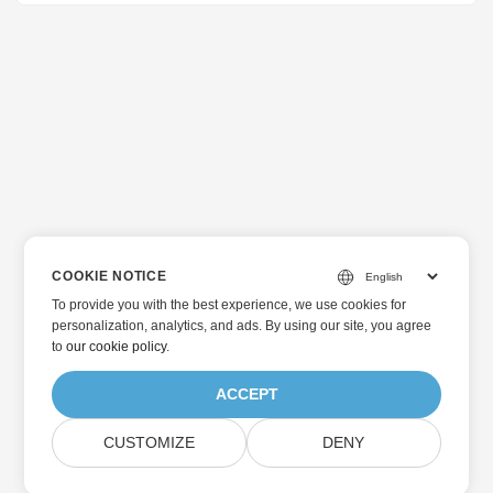
hợp nhất nhiều tệp EPS. Bài viết này trình bày cách hợp
nhất hoặc kết hợp các tệp EPS theo chương trình trong C#.
COOKIE NOTICE
To provide you with the best experience, we use cookies for
personalization, analytics, and ads. By using our site, you agree
to
our cookie policy
.
ACCEPT
CUSTOMIZE
DENY