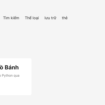
Tìm kiếm
Thể loại
lưu trữ
thẻ
Đồ Bánh
ho Python qua