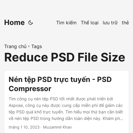
Home
Tìm kiếm
Thể loại
lưu trữ
thẻ
Trang chủ
»
Tags
Reduce PSD File Size
Nén tệp PSD trực tuyến - PSD
Compressor
Tìm công cụ nén tệp PSD tốt nhất được phát triển bởi
Aspose, công cụ này được cung cấp miễn phí để giảm các
tệp PSD quá khổ trực tuyến. Tìm hiểu mọi thứ bạn cần biết
về nén tệp PSD trong hướng dẫn toàn diện này. Khám phá
cách nén các tệp PSD mà không cần sử dụng Photoshop.
tháng 1 10, 2023
· Muzammil Khan