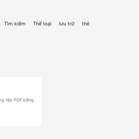
Tìm kiếm
Thể loại
lưu trữ
thẻ
ong tệp PDF bằng