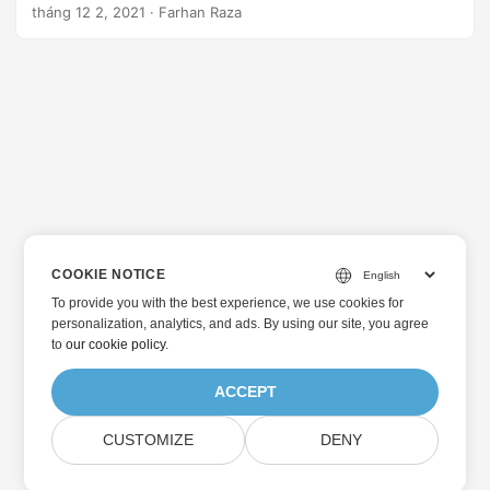
tài liệu PDF đã quét sang Word ở định dạng DOCX hoặc
tháng 12 2, 2021
· Farhan Raza
DOC theo cách lập trình bằng C#.
COOKIE NOTICE
To provide you with the best experience, we use cookies for
personalization, analytics, and ads. By using our site, you agree
to
our cookie policy
.
ACCEPT
CUSTOMIZE
DENY