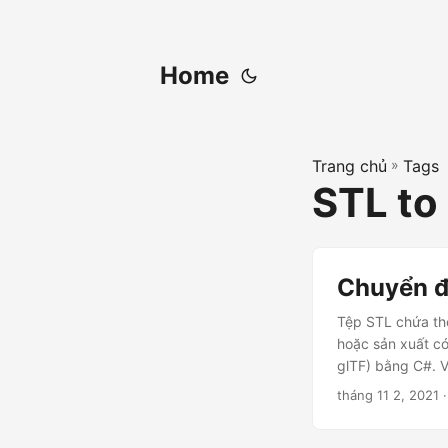
Home
Trang chủ
»
Tags
STL to
Chuyển đ
Tệp STL chứa thô
hoặc sản xuất có
glTF) bằng C#. Vu
tháng 11 2, 2021
·