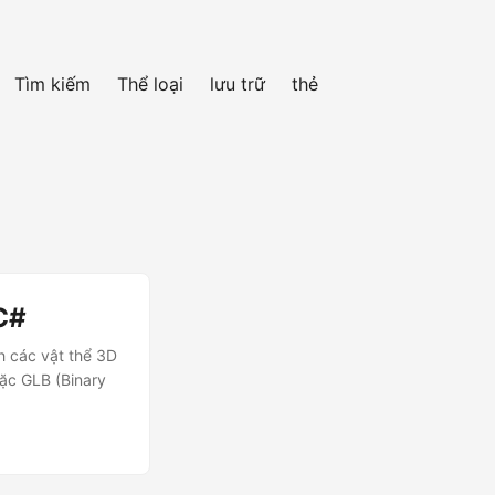
Tìm kiếm
Thể loại
lưu trữ
thẻ
C#
h các vật thể 3D
oặc GLB (Binary