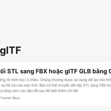
 glTF
ổi STL sang FBX hoặc glTF GLB bằng 
ng tin hình học 3 chiều. Chúng thường được sử dụng để tạo mô hìn
 sự hỗ trợ của máy tính. Bạn có thể chuyển đổi tệp STL sang FBX h
i lòng xem các tiêu đề sau để biết thêm chi tiết.
 Farhan Raza