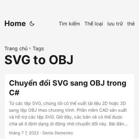
Home
Tìm kiếm
Thể loại
lưu trữ
thẻ
Trang chủ
»
Tags
SVG to OBJ
Chuyển đổi SVG sang OBJ trong
C#
Từ các tệp SVG, chúng tôi có thể xuất tài liệu 2D hoặc 3D
sang tệp OBJ theo chương trình. Phần mềm CAD sản xuất
và hỗ trợ các tệp SVG. Giờ đây, các bản vẽ có thể được
chia sẻ ở định dạng di động nhờ chuyển đổi này. Bài đăng
này sẽ trình bày bằng cách sử dụng C# cách chuyển đổi
tháng 7 7, 2022
· Denis Demenko
tệp SVG thành tệp OBJ.