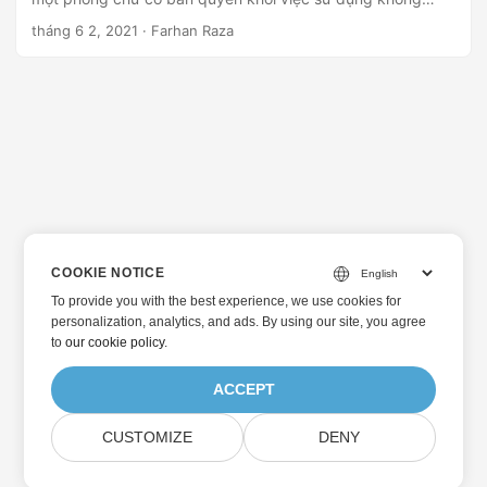
mong muốn. Bài viết này trình bày cách thực hiện lập trình
tháng 6 2, 2021
· Farhan Raza
vectơ hóa văn bản bằng C#.
COOKIE NOTICE
To provide you with the best experience, we use cookies for
personalization, analytics, and ads. By using our site, you agree
to
our cookie policy
.
ACCEPT
CUSTOMIZE
DENY