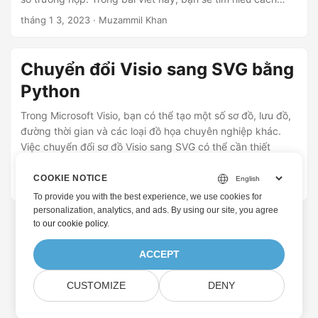
chuyển đổi VSD thành VSDX bằng Python.
tháng 1 3, 2023
· Muzammil Khan
Chuyển đổi Visio sang SVG bằng
Python
Trong Microsoft Visio, bạn có thể tạo một số sơ đồ, lưu đồ,
đường thời gian và các loại đồ họa chuyên nghiệp khác.
Việc chuyển đổi sơ đồ Visio sang SVG có thể cần thiết
trong một số trường hợp. Trong bài viết này, bạn sẽ tìm
hiểu cách chuyển đổi sơ đồ Visio thành SVG bằng Python.
COOKIE NOTICE
tháng 12 9, 2022
· Muzammil Khan
To provide you with the best experience, we use cookies for
personalization, analytics, and ads. By using our site, you agree
to
our cookie policy
.
ACCEPT
CUSTOMIZE
DENY