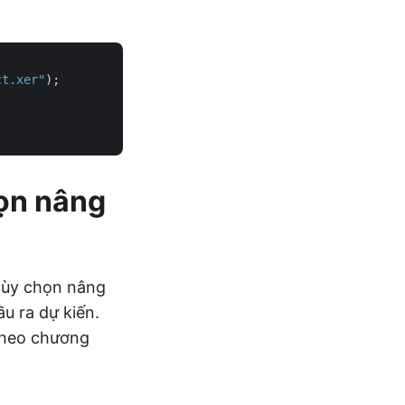
ct.xer"
);

ọn nâng
 tùy chọn nâng
u ra dự kiến.
 theo chương