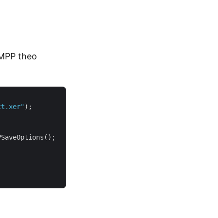
 MPP theo
ct.xer"
);

SaveOptions();
