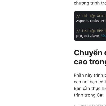
chương trình tr
// Tải tệp XER 
Aspose.Tasks.Pr
// Lưu tệp MPP 
project.Save(
"O
Chuyển 
cao tron
Phần này trình 
cao nơi bạn có 
Bạn cần thực hi
trình trong C#: