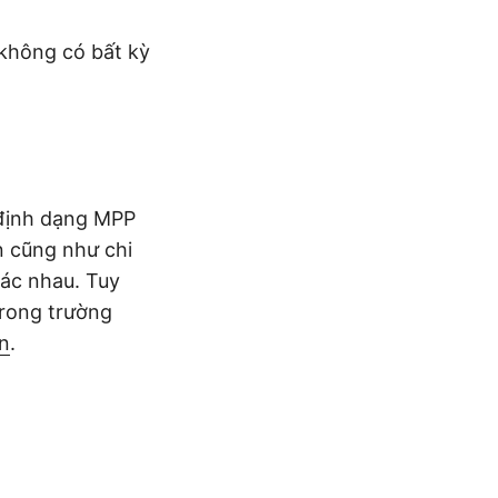
không có bất kỳ
 định dạng MPP
n cũng như chi
hác nhau. Tuy
Trong trường
n
.