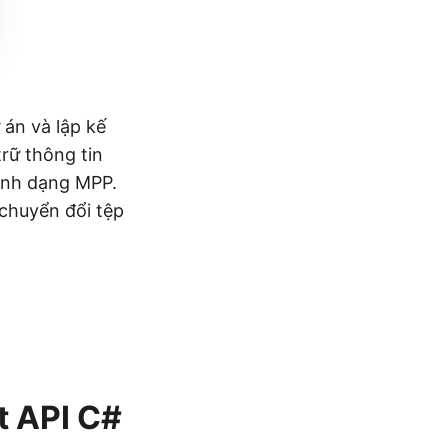
 án và lập kế
rữ thông tin
định dạng MPP.
 chuyển đổi tệp
t API C#