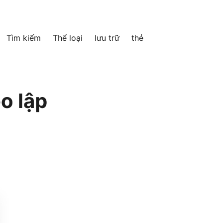
Tìm kiếm
Thể loại
lưu trữ
thẻ
o lập