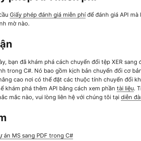
 cầu
Giấy phép đánh giá miễn phí
để đánh giá API mà 
ình mờ nào.
uận
này, bạn đã khám phá cách chuyển đổi tệp XER sang
nh trong C#. Nó bao gồm kịch bản chuyển đổi cơ bả
 nâng cao nơi có thể đặt các thuộc tính chuyển đổi k
thể khám phá thêm API bằng cách xem phần
tài liệu
. 
ắc mắc nào, vui lòng liên hệ với chúng tôi tại
diễn đà
êm
ự án MS sang PDF trong C#