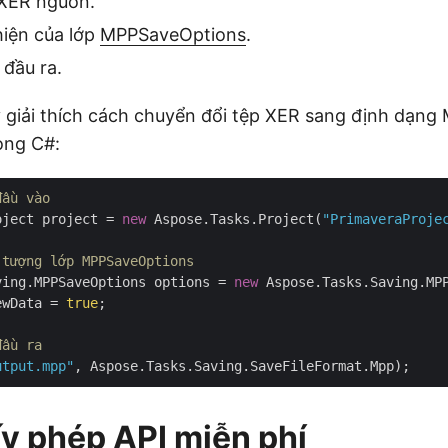
 XER nguồn.
hiện của lớp
MPPSaveOptions
.
đầu ra.
giải thích cách chuyển đổi tệp XER sang định dạng
ong C#:
đầu vào
oject project = 
new
 Aspose.Tasks.Project(
"PrimaveraProje
 tượng lớp MPPSaveOptions
ving.MPPSaveOptions options = 
new
 Aspose.Tasks.Saving.MPP
ewData = 
true
;

đầu ra
utput.mpp"
y phép API miễn phí