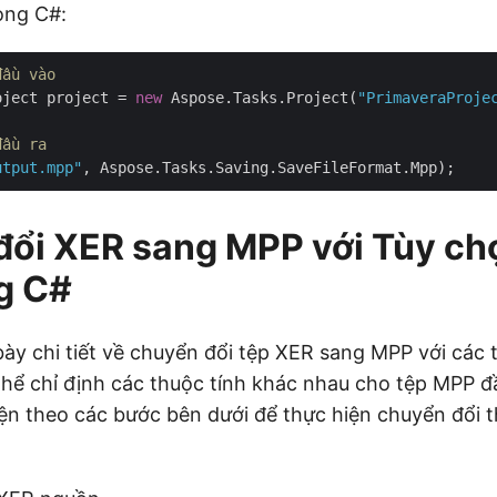
ong C#:
đầu vào
oject project = 
new
 Aspose.Tasks.Project(
"PrimaveraProje
đầu ra
utput.mpp"
đổi XER sang MPP với Tùy ch
g C#
bày chi tiết về chuyển đổi tệp XER sang MPP với các
thể chỉ định các thuộc tính khác nhau cho tệp MPP đầ
ện theo các bước bên dưới để thực hiện chuyển đổi