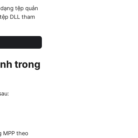
 dạng tệp quản
 tệp DLL tham
ình trong
sau:
ng MPP theo