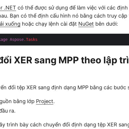
or .NET
có thể được sử dụng để làm việc với các định
hau. Bạn có thể định cấu hình nó bằng cách truy cập
ải xuống
hoặc chạy lệnh cài đặt
NuGet
bên dưới:
kage
Aspose
.Tasks
ổi XER sang MPP theo lập tr
yển đổi tệp XER sang định dạng MPP bằng các bước 
nguồn bằng lớp
Project
.
đầu ra.
ây trình bày cách chuyển đổi định dạng tệp XER sa