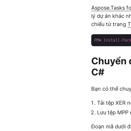
Aspose.Tasks f
lý dự án khác n
chiếu từ trang
T
PM
> 
Install-Pac
Chuyển đ
C#
Bạn có thể chu
Tải tệp XER 
Lưu tệp MPP 
Đoạn mã dưới đ