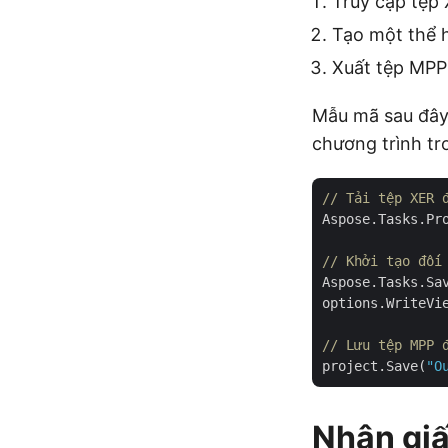
Truy cập tệp
Tạo một thể 
Xuất tệp MPP 
Mẫu mã sau đây 
chương trình tr
// Tải tệp XER 
Aspose.Tasks.Pr
// Khởi tạo đối
Aspose.Tasks.Sa
options.WriteVi
// Lưu tệp MPP 
project.Save(
"O
Nhận giấ