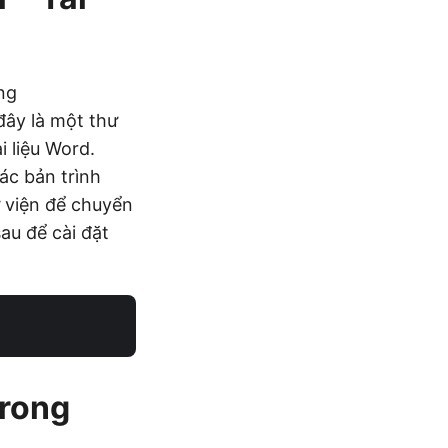
ng
đây là một thư
i liệu Word.
các bản trình
ư viện để chuyển
au để cài đặt
trong