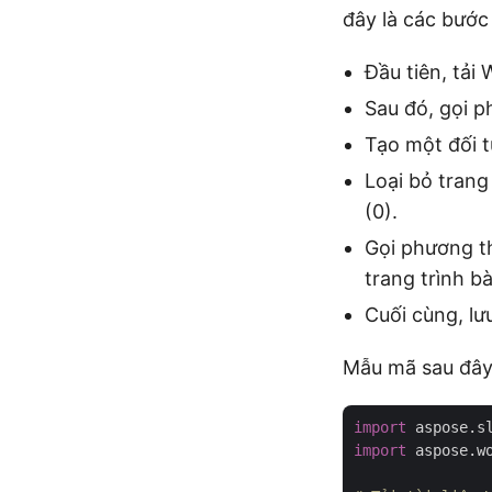
đây là các bướ
Đầu tiên, tải
Sau đó, gọi p
Tạo một đối 
Loại bỏ trang
(0).
Gọi phương t
trang trình b
Cuối cùng, lư
Mẫu mã sau đây
import
 aspose.s
import
 aspose.w