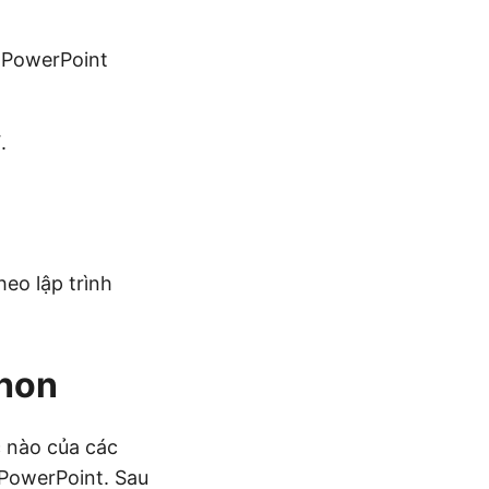
 PowerPoint
.
eo lập trình
hon
 nào của các
 PowerPoint. Sau