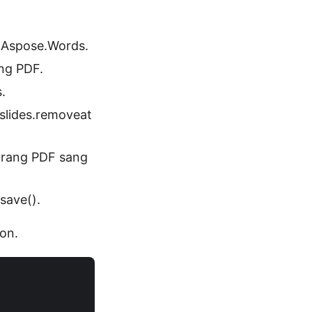
a Aspose.Words.
ạng PDF.
.
slides.removeat
 trang PDF sang
save().
on.