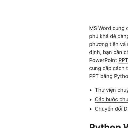
MS Word cung cấ
phú khá dễ dàng
phương tiện và 
định, bạn cần c
PowerPoint
PP
cung cấp cách 
PPT bằng Pytho
Thư viện chu
Các bước chu
Chuyển đổi 
Python W