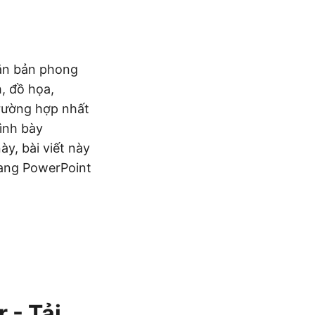
văn bản phong
, đồ họa,
trường hợp nhất
ình bày
ày, bài viết này
sang PowerPoint
 - Tải