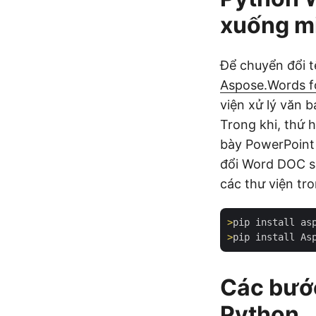
xuống mi
Để chuyển đổi 
Aspose.Words f
viện xử lý văn b
Trong khi, thứ h
bày PowerPoint 
đổi Word DOC sa
các thư viện tr
>
pip install as
>
pip install As
Các bướ
Python