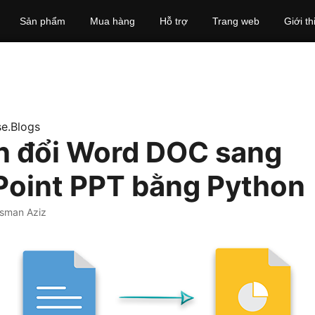
Sản phẩm
Mua hàng
Hỗ trợ
Trang web
Giới th
e.Blogs
 đổi Word DOC sang
oint PPT bằng Python
sman Aziz