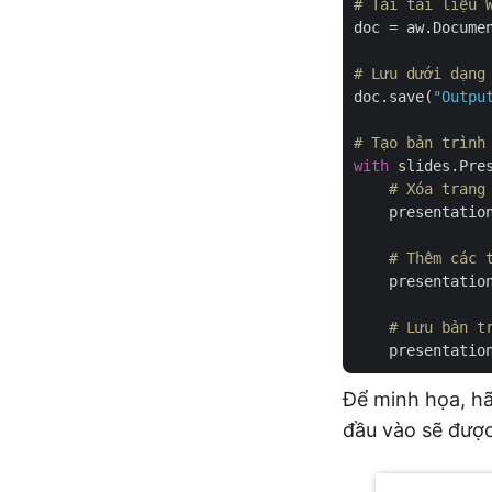
# Tải tài liệu 
doc = aw.Docume
# Lưu dưới dạng
doc.save(
"Outpu
# Tạo bản trình
with
 slides.Pre
# Xóa trang
    presentatio
# Thêm các 
    presentatio
# Lưu bản t
    presentatio
Để minh họa, hã
đầu vào sẽ được