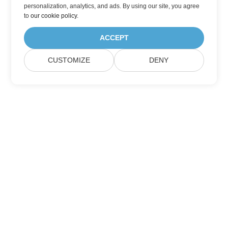
personalization, analytics, and ads. By using our site, you agree
to
our cookie policy
.
ACCEPT
CUSTOMIZE
DENY
Đăng ký nhận Cập nhật Sản phẩm Aspose
Nhận bản tin hàng tháng & ưu đãi trực tiếp vào hộp thư của
bạn.
Gửi