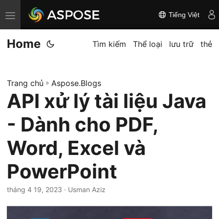
Tiếng Việt
C
h
Home
u
Tìm kiếm
Thể loại
lưu trữ
thẻ
y
ể
Trang chủ
»
Aspose.Blogs
n
API xử lý tài liệu Java
đ
ổ
- Dành cho PDF,
i
đ
Word, Excel và
i
PowerPoint
ề
u
tháng 4 19, 2023
· Usman Aziz
h
ư